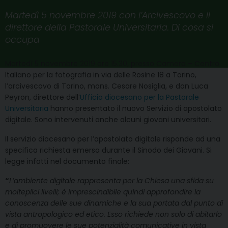
Martedì 5 novembre 2019 con l’Arcivescovo e il
direttore della Pastorale Universitaria. Di cosa si
occupa
Martedì 5 novembre 2019 ore 15.30, presso Camera – Centro
Italiano per la fotografia in via delle Rosine 18 a Torino,
l’arcivescovo di Torino, mons. Cesare Nosiglia, e don Luca
Peyron, direttore dell’
Ufficio diocesano per la Pastorale
Universitaria
hanno presentato il nuovo Servizio di apostolato
digitale. Sono intervenuti anche alcuni giovani universitari.
Il servizio diocesano per l’apostolato digitale risponde ad una
specifica richiesta emersa durante il Sinodo dei Giovani. Si
legge infatti nel documento finale:
“
L’ambiente digitale rappresenta per la Chiesa una sfida su
molteplici livelli; è imprescindibile quindi approfondire la
conoscenza delle sue dinamiche e la sua portata dal punto di
vista antropologico ed etico. Esso richiede non solo di abitarlo
e di promuovere le sue potenzialità comunicative in vista