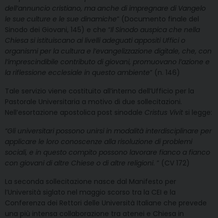
dell’annuncio cristiano, ma anche di impregnare di Vangelo
le sue culture e le sue dinamiche
” (Documento finale del
Sinodo dei Giovani, 145) e che “
Il Sinodo auspica che nella
Chiesa si istituiscano ai livelli adeguati appositi Uffici o
organismi per la cultura e l’evangelizzazione digitale, che, con
l’imprescindibile contributo di giovani, promuovano l’azione e
la riflessione ecclesiale in questo ambiente
” (n. 146)
Tale servizio viene costituito all’interno dell’Ufficio per la
Pastorale Universitaria a motivo di due sollecitazioni.
Nell’esortazione apostolica post sinodale
Cristus Vivit
si legge:
“Gli universitari possono unirsi in modalità interdisciplinare per
applicare le loro conoscenze alla risoluzione di problemi
sociali, e in questo compito possono lavorare fianco a fianco
con giovani di altre Chiese o di altre religioni
. ” (CV 172)
La seconda sollecitazione nasce dal Manifesto per
l’Università siglato nel maggio scorso tra la CEI e la
Conferenza dei Rettori delle Università Italiane che prevede
una più intensa collaborazione tra atenei e Chiesa in