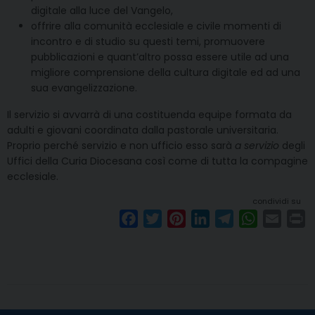
digitale alla luce del Vangelo,
offrire alla comunità ecclesiale e civile momenti di
incontro e di studio su questi temi, promuovere
pubblicazioni e quant’altro possa essere utile ad una
migliore comprensione della cultura digitale ed ad una
sua evangelizzazione.
Il servizio si avvarrà di una costituenda equipe formata da
adulti e giovani coordinata dalla pastorale universitaria.
Proprio perché servizio e non ufficio esso sarà
a servizio
degli
Uffici della Curia Diocesana così come di tutta la compagine
ecclesiale.
condividi su
F
T
P
L
T
W
E
P
a
w
i
i
e
h
m
r
c
i
n
n
l
a
a
i
e
t
t
k
e
t
i
n
b
t
e
e
g
s
l
t
o
e
r
d
r
A