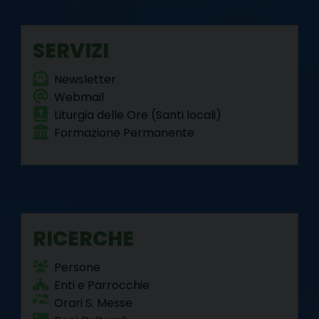
o
r
e
I
a
p
k
s
n
m
p
SERVIZI
t
Newsletter
Webmail
Liturgia delle Ore (Santi locali)
Formazione Permanente
RICERCHE
Persone
Enti e Parrocchie
Orari S. Messe