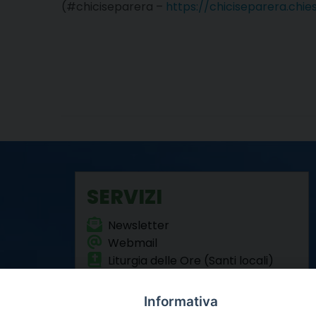
(#chiciseparera –
https://chiciseparera.chies
SERVIZI
Newsletter
Webmail
Liturgia delle Ore (Santi locali)
Formazione Permanente
Informativa