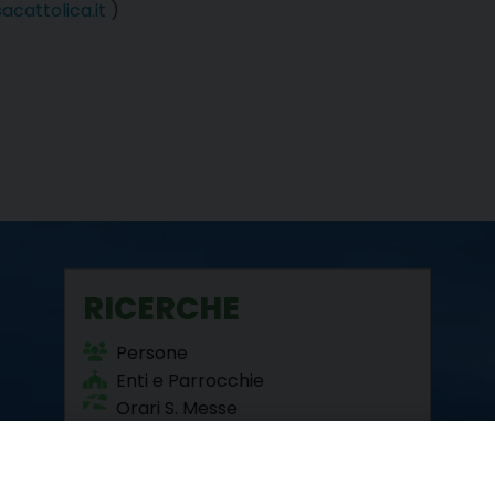
acattolica.it
)
RICERCHE
Persone
Enti e Parrocchie
Orari S. Messe
Beni Culturali