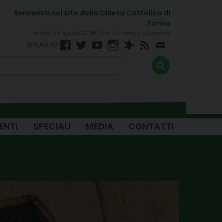
sabato 08 agosto 2026
San Domenico, sacerdote
Facebook
Twitter
YouTube
Instagram
Spreaker
RSS
Newsletter
FEED
ENTI
SPECIALI
MEDIA
CONTATTI