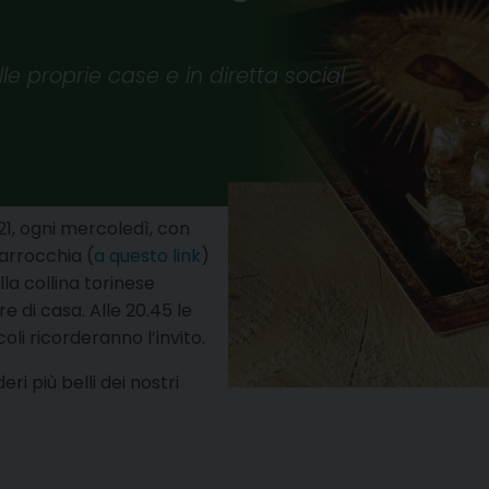
le proprie case e in diretta social
21, ogni mercoledì, con
parrocchia (
a questo link
)
lla collina torinese
e di casa. Alle 20.45 le
li ricorderanno l’invito.
ri più belli dei nostri