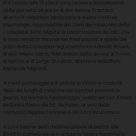
Si è iniziato alle 15 con il coro Latinos e lintroduzione
della giornata da parte di don Marco Prastaro,
direttore dellUfficio Missionario e padre Godfrey
Msumange, responsabile del Cam dei missionari della
Consolata. Sono seguite le testimonianze dei laici che
si sono recati in missioni nei mesi passati e quelle dei
padri della Consolata Gigi Anataloni e Antonio Rovelli,
di don Mauro Gaino, fidei donum della diocesi di Torino
a Nairobi, e di Sergio Durando, direttore dellUfficio
Pastorale Migranti.
A metà pomeriggio si è tenuta la sfilata in costumi
tipici dei luoghi di missione dei bambini presenti in
piazza. Ad animare il pomeriggio i canti dei cori Amani
dellUnità Pastorale 55  Nichelino, le voci della
comunità filippina torinese e del coro ecumenico.
A conclusione della manifestazione di piazza, alle
20.45 in Cattedrale, si è tenuta la Veglia missionaria