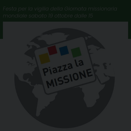
Festa per la vigilia della Giornata missionaria
mondiale sabato 19 ottobre dalle 15