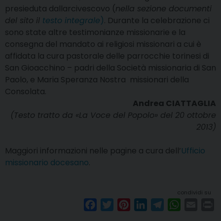
presieduta dallarcivescovo (
nella sezione documenti
del sito il
testo integrale
)
. Durante la celebrazione ci
sono state altre testimonianze missionarie e la
consegna del mandato ai religiosi missionari a cui è
affidata la cura pastorale delle parrocchie torinesi di
San Gioacchino – padri della Società missionaria di San
Paolo, e Maria Speranza Nostra  missionari della
Consolata.
Andrea CIATTAGLIA
(Testo tratto da «La Voce del Popolo» del 20 ottobre
2013)
Maggiori informazioni nelle pagine a cura dell’
Ufficio
missionario docesano
.
condividi su
F
T
P
L
T
W
E
P
a
w
i
i
e
h
m
r