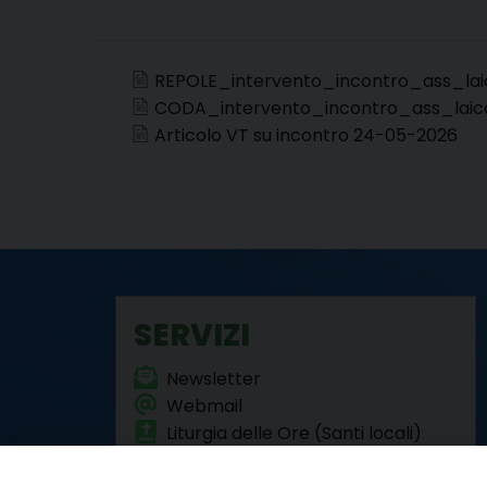
REPOLE_intervento_incontro_ass_la
CODA_intervento_incontro_ass_laic
Articolo VT su incontro 24-05-2026
SERVIZI
Newsletter
Webmail
Liturgia delle Ore (Santi locali)
Formazione Permanente