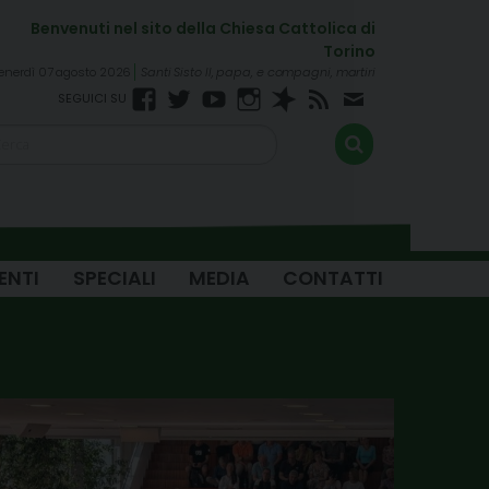
enerdì 07 agosto 2026
Santi Sisto II, papa, e compagni, martiri
Facebook
Twitter
YouTube
Instagram
Spreaker
RSS
Newsletter
FEED
ENTI
SPECIALI
MEDIA
CONTATTI