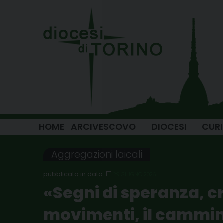
Skip
to
content
HOME
ARCIVESCOVO
DIOCESI
CUR
Aggregazioni laicali
29 GIUGNO 2026
«Segni di speranza, cr
movimenti, il cammin