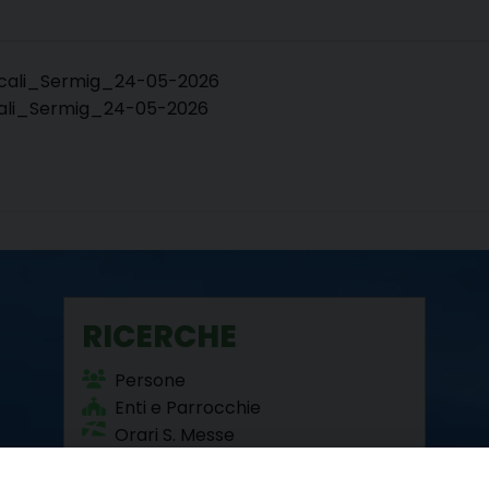
icali_Sermig_24-05-2026
ali_Sermig_24-05-2026
RICERCHE
Persone
Enti e Parrocchie
Orari S. Messe
Beni Culturali