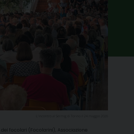
L'incontro al Sermig di Torino il 24 maggio 2026
ei focolari (Focolarini), Associazione