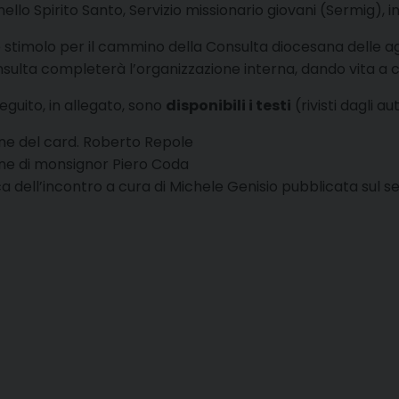
o Spirito Santo, Servizio missionario giovani (Sermig), in
o e stimolo per il cammino della Consulta diocesana delle ag
Consulta completerà l’organizzazione interna, dando vita a
seguito, in allegato, sono
disponibili i testi
(rivisti dagli aut
one del card. Roberto Repole
one di monsignor Piero Coda
 dell’incontro a cura di Michele Genisio pubblicata sul s