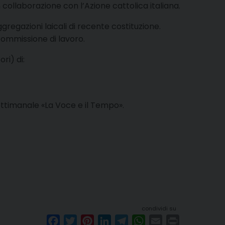
 collaborazione con l’Azione cattolica italiana.
gregazioni laicali di recente costituzione.
 commissione di lavoro.
ori) di:
ettimanale «La Voce e il Tempo».
condividi su
F
T
P
L
T
W
E
P