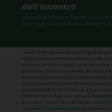
dell’incontro
I contributi del card. Repole e di m
24 maggio 2026 presso il Sermig di To
I credenti laici devono essere artigiani del gra
testimoniando in famiglia, sul lavoro, nelle rela
collettive (politica inclusa) che la comunione d
gli uomini in Cristo non è utopia, ma realtà poss
devono innanzitutto curare una formazione spi
24 maggio 2026, all’Arsenale della pace, il ca
arcivescovo di Torino e vescovo di Susa, e il 
Coda ne hanno ragionato con oltre 500 pers
di Torino. Lo hanno fatto nell’ambito del
conveg
movimenti, il cammino continua
», promosso e 