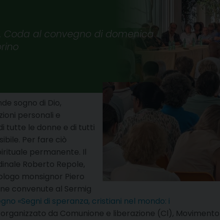
ons. Coda al convegno di domenica
rino
nde sogno di Dio,
zioni personali e
i tutte le donne e di tutti
ibile. Per fare ciò
rituale permanente. Il
rdinale Roberto Repole,
teologo monsignor Piero
one convenute al Sermig
no «Segni di speranza, cristiani nel mondo: i
organizzato da Comunione e liberazione (Cl), Movimento d