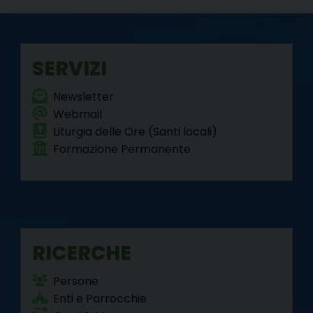
k
s
n
m
p
t
SERVIZI
Newsletter
Webmail
Liturgia delle Ore (Santi locali)
Formazione Permanente
RICERCHE
Persone
Enti e Parrocchie