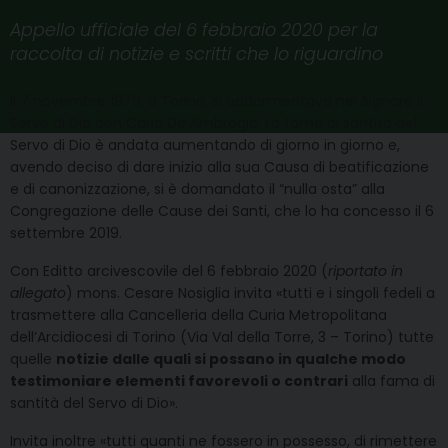
Appello ufficiale del 6 febbraio 2020 per la
raccolta di notizie e scritti che lo riguardino
Il 7 novembre 1979, a Torino, si addormentava nel Signore il
Servo di Dio don Carlo De Ambrogio. La fama di santità del
Servo di Dio è andata aumentando di giorno in giorno e,
avendo deciso di dare inizio alla sua Causa di beatificazione
e di canonizzazione, si è domandato il “nulla osta” alla
Congregazione delle Cause dei Santi, che lo ha concesso il 6
settembre 2019.
Con Editto arcivescovile del 6 febbraio 2020 (
riportato in
allegato
) mons. Cesare Nosiglia invita «tutti e i singoli fedeli a
trasmettere alla Cancelleria della Curia Metropolitana
dell’Arcidiocesi di Torino (Via Val della Torre, 3 – Torino) tutte
quelle
notizie dalle quali si possano in qualche modo
testimoniare elementi favorevoli o contrari
alla fama di
santità del Servo di Dio».
Invita inoltre «tutti quanti ne fossero in possesso, di rimettere