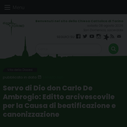
Skip
Menu
to
content
sabato 08 agosto 2026
San Domenico, sacerdote
Facebook
Twitter
YouTube
Instagram
Spreaker
RSS
New
FEED
Vita della Diocesi
5 MARZO 2020
Servo di Dio don Carlo De
Ambrogio: Editto arcivescovile
per la Causa di beatificazione e
canonizzazione