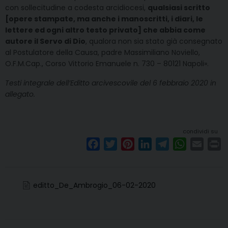
con sollecitudine a codesta arcidiocesi,
qualsiasi scritto
[opere stampate, ma anche i manoscritti, i diari, le
lettere ed ogni altro testo privato] che abbia come
autore il Servo di Dio
, qualora non sia stato già consegnato
al Postulatore della Causa, padre Massimiliano Noviello,
O.F.M.Cap., Corso Vittorio Emanuele n. 730 – 80121 Napoli».
Testi integrale dell’Editto arcivescovile del 6 febbraio 2020 in
allegato.
condividi su
F
T
P
L
T
W
E
P
a
w
i
i
e
h
m
r
c
i
n
n
l
a
a
i
e
t
t
k
e
t
i
n
editto_De_Ambrogio_06-02-2020
b
t
e
e
g
s
l
t
o
e
r
d
r
A
o
r
e
I
a
p