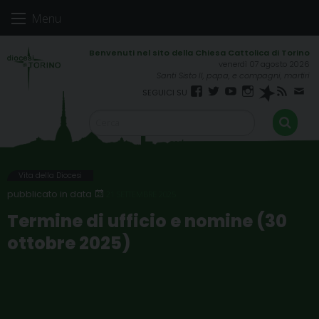
Skip
Menu
to
content
venerdì 07 agosto 2026
Santi Sisto II, papa, e compagni, martiri
Facebook
Twitter
YouTube
Instagram
Spreaker
RSS
New
FEED
Vita della Diocesi
21 SETTEMBRE 2025
Termine di ufficio e nomine (30
ottobre 2025)