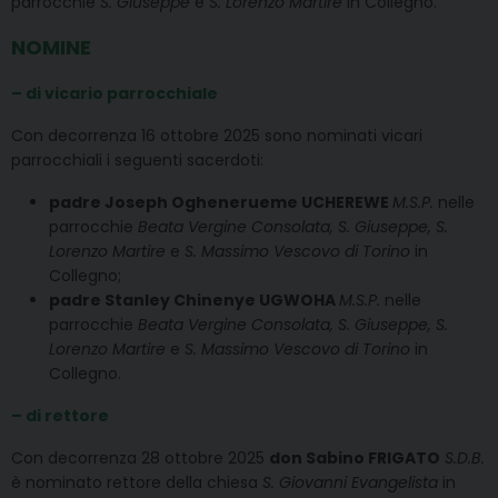
parrocchie
S. Giuseppe
e
S. Lorenzo Martire
in Collegno.
NOMINE
– di vicario parrocchiale
Con decorrenza 16 ottobre 2025 sono nominati vicari
parrocchiali i seguenti sacerdoti:
padre Joseph Oghenerueme UCHEREWE
M.S.P.
nelle
parrocchie
Beata Vergine Consolata, S. Giuseppe, S.
Lorenzo Martire
e
S. Massimo Vescovo di Torino
in
Collegno;
padre Stanley Chinenye UGWOHA
M.S.P.
nelle
parrocchie
Beata Vergine Consolata, S. Giuseppe, S.
Lorenzo Martire
e
S. Massimo Vescovo di Torino
in
Collegno.
– di rettore
Con decorrenza 28 ottobre 2025
don Sabino FRIGATO
S.D.B.
è nominato rettore della chiesa
S. Giovanni Evangelista
in