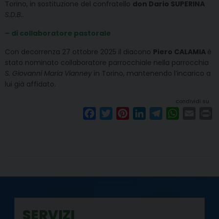
Torino, in sostituzione del confratello
don Dario SUPERINA
S.D.B.
.
– di collaboratore pastorale
Con decorrenza 27 ottobre 2025 il diacono
Piero CALAMIA
è
stato nominato collaboratore parrocchiale nella parrocchia
S. Giovanni Maria Vianney
in Torino, mantenendo l’incarico a
lui già affidato.
condividi su
F
T
P
L
T
W
E
P
a
w
i
i
e
h
m
r
c
i
n
n
l
a
a
i
e
t
t
k
e
t
i
n
b
t
e
e
g
s
l
t
o
e
r
d
r
A
o
r
e
I
a
p
k
s
n
m
p
SERVIZI
t