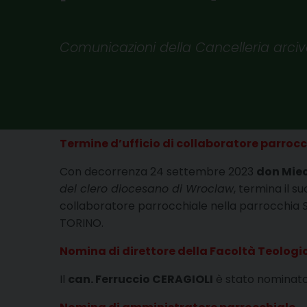
Comunicazioni della Cancelleria arciv
Termine d’ufficio di collaboratore parroc
Con decorrenza 24 settembre 2023
don Mie
del clero diocesano di Wroclaw
, termina il su
collaboratore parrocchiale nella parrocchia
TORINO.
Nomina di direttore della Facoltà Teologi
Il
can. Ferruccio CERAGIOLI
è stato nominato d