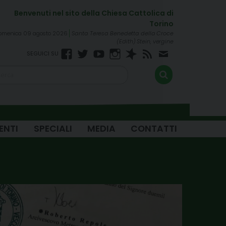
omenica 09 agosto 2026
Santa Teresa Benedetta della Croce
(Edith) Stein, vergine
Facebook
Twitter
YouTube
Instagram
Spreaker
RSS
Newsletter
FEED
ENTI
SPECIALI
MEDIA
CONTATTI