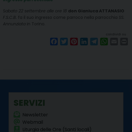
Sabato 22 settembre alle ore 18
don Gianluca ATTANASIO
F.S.C.B.
fa il suo ingresso come parroco nella parrocchia
SS.
Annunziata
in Torino.
condividi su
F
T
P
L
T
W
E
P
a
w
i
i
e
h
m
r
c
i
n
n
l
a
a
i
e
t
t
k
e
t
i
n
b
t
e
e
g
s
l
t
o
e
r
d
r
A
o
r
e
I
a
p
k
s
n
m
p
SERVIZI
t
Newsletter
Webmail
Liturgia delle Ore (Santi locali)