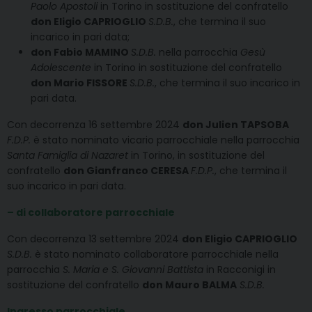
Paolo Apostoli
in Torino in sostituzione del confratello
don Eligio CAPRIOGLIO
S.D.B.
, che termina il suo
incarico in pari data;
don Fabio MAMINO
S.D.B.
nella parrocchia
Gesù
Adolescente
in Torino in sostituzione del confratello
don Mario FISSORE
S.D.B.
, che termina il suo incarico in
pari data.
Con decorrenza 16 settembre 2024
don Julien TAPSOBA
F.D.P.
è stato nominato vicario parrocchiale nella parrocchia
Santa Famiglia di Nazaret
in Torino, in sostituzione del
confratello
don Gianfranco CERESA
F.D.P.
, che termina il
suo incarico in pari data.
– di collaboratore parrocchiale
Con decorrenza 13 settembre 2024
don Eligio CAPRIOGLIO
S.D.B.
è stato nominato collaboratore parrocchiale nella
parrocchia
S. Maria e S. Giovanni Battista
in Racconigi in
sostituzione del confratello
don Mauro BALMA
S.D.B.
Ingresso parrocchiale