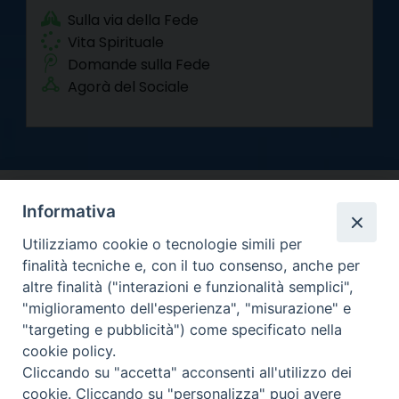
Sulla via della Fede
Vita Spirituale
Domande sulla Fede
Agorà del Sociale
Informativa
Utilizziamo cookie o tecnologie simili per
finalità tecniche e, con il tuo consenso, anche per
altre finalità ("interazioni e funzionalità semplici",
Arcidiocesi di Torino
"miglioramento dell'esperienza", "misurazione" e
Curia metropolitana
"targeting e pubblicità") come specificato nella
Via dell'Arcivescovado 12 - 10121 Torino
cookie policy.
Centralino tel. 011.51.56.300
Cliccando su "accetta" acconsenti all'utilizzo dei
Informativa privacy
cookie. Cliccando su "personalizza" puoi avere
Copyright 2000-2026 -