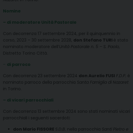
Nomine
– di moderatore Unità Pastorale
Con decorrenza 17 settembre 2024, per il quinquennio in
corso, 2023 – 30 settembre 2028,
don Stefano TURI
è stato
nominato moderatore dell’
Unità Pastorale n. 5 – S. Paolo,
Distretto Torino Città.
–
di parroco
Con decorrenza 23 settembre 2024
don Aurelio FUSI
F.D.P.
è
nominato parroco della parrocchia
Santa Famiglia di Nazaret
in Torino.
– di vicari parrocchiali
Con decorrenza 13 settembre 2024 sono stati nominati vicari
parrocchiali i seguenti sacerdoti:
don Mario FISSORE
S.D.B.
nella parrocchia
Santi Pietro e