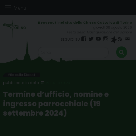
Skip
Menu
to
content
giovedì 06 agosto 2026
Festa della Trasfigurazione del Signore
Facebook
Twitter
YouTube
Instagram
Spreaker
RSS
New
FEED
Vita della Diocesi
15 LUGLIO 2024
Termine d’ufficio, nomine e
ingresso parrocchiale (19
settembre 2024)