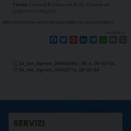
Torino
(venerdì 8 marzo ore 18.45-21 come da
programma allegato
)
Altre parrocchie verranno segnalate nei prossimi giorni.
condividi su
F
T
P
L
T
W
E
P
a
w
i
i
e
h
m
r
c
i
n
n
l
a
a
i
e
t
t
k
e
t
i
n
24_ore_Signore_ORBASSANO_08_e_09-03-24
b
t
e
e
g
s
l
t
24_ore_Signore_CROCETTA_08-03-24
o
e
r
d
r
A
o
r
e
I
a
p
k
s
n
m
p
t
SERVIZI