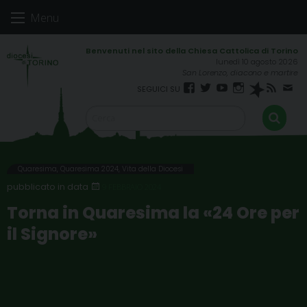
Skip
Menu
to
content
lunedì 10 agosto 2026
San Lorenzo, diacono e martire
Facebook
Twitter
YouTube
Instagram
Spreaker
RSS
New
FEED
Quaresima
,
Quaresima 2024
,
Vita della Diocesi
9 FEBBRAIO 2024
Torna in Quaresima la «24 Ore per
il Signore»