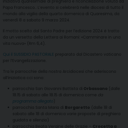
iniziativa quaresimale di preghiera e riconciliazione voluta da
Papa Francesco.. L’evento si celebrerà nelle diocesi di tutto il
mondo alla vigilia della quarta domenica di Quaresima, da
venerdì 8 a sabato 9 marzo 2024.
Il motto scelto dal Santo Padre per l’edizione 2024 è tratto
da un versetto della Lettera ai Romani: «Camminare in una
vita nuova» (Rm 6,4).
Qui il SUSSIDIO PASTORALE
preparato dal Dicastero vaticano
per l’Evangelizzazione.
Tra le parrocchie della nostra Arcidiocesi che aderiscono
all’iniziatica cci sono:
parrocchia San Giovanni Battista di
Orbassano
(dalle
18.15 di sabato alle 18.15 di domenica come
da
programma allegato
)
parrocchia Santa Maria di
Borgaretto
(dalle 18 di
sabato alle 18 di domenica varie proposte di preghiera
guidata e silenzio)
parrocchia Beata Vergine delle Grazie –
Crocetta a