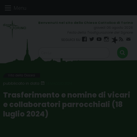
Skip
Menu
to
content
giovedì 06 agosto 2026
Festa della Trasfigurazione del Signore
Facebook
Twitter
YouTube
Instagram
Spreaker
RSS
New
FEED
Vita della Diocesi
14 MAGGIO 2024
Trasferimento e nomine di vicari
e collaboratori parrocchiali (18
luglio 2024)