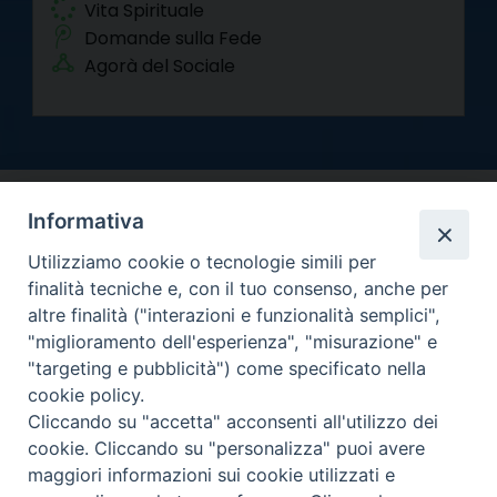
Vita Spirituale
Domande sulla Fede
Agorà del Sociale
Informativa
Utilizziamo cookie o tecnologie simili per
finalità tecniche e, con il tuo consenso, anche per
altre finalità ("interazioni e funzionalità semplici",
Arcidiocesi di Torino
"miglioramento dell'esperienza", "misurazione" e
Curia metropolitana
"targeting e pubblicità") come specificato nella
Via dell'Arcivescovado 12 - 10121 Torino
cookie policy.
Centralino tel. 011.51.56.300
Cliccando su "accetta" acconsenti all'utilizzo dei
Informativa privacy
cookie. Cliccando su "personalizza" puoi avere
Copyright 2000-2026 -
maggiori informazioni sui cookie utilizzati e
Facebook
Twitter
YouTube
Instagram
RSS
Newsletter