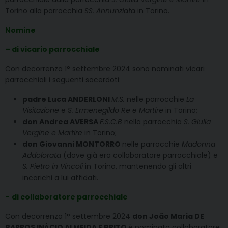
Torino alla parrocchia
SS. Annunziata
in Torino.
Nomine
– di vicario parrocchiale
Con decorrenza 1° settembre 2024 sono nominati vicari
parrocchiali i seguenti sacerdoti:
padre Luca ANDERLONI
M.S.
nelle parrocchie
La
Visitazione
e
S. Ermenegildo Re e Martire
in Torino;
don Andrea AVERSA
F.S.C.B
nella parrocchia
S. Giulia
Vergine e Martire
in Torino;
don Giovanni MONTORRO
nelle parrocchie
Madonna
Addolorata
(dove già era collaboratore parrocchiale) e
S. Pietro in Vincoli
in Torino, mantenendo gli altri
incarichi a lui affidati.
–
di collaboratore parrocchiale
Con decorrenza 1° settembre 2024
don João Maria DE
BARROS INÁCIO ALMEIDA E BRITO
è nominato collaboratore