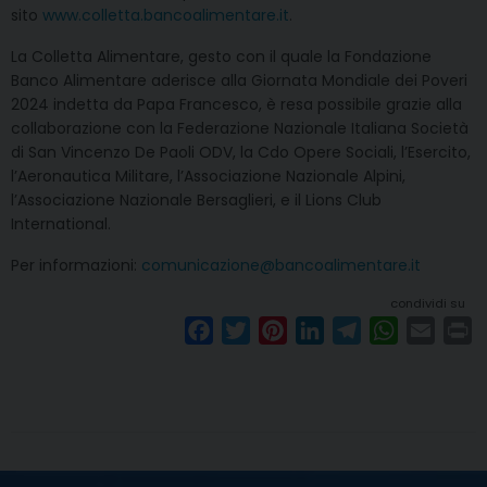
sito
www.colletta.bancoalimentare.it
.
La Colletta Alimentare, gesto con il quale la Fondazione
Banco Alimentare aderisce alla Giornata Mondiale dei Poveri
2024 indetta da Papa Francesco, è resa possibile grazie alla
collaborazione con la Federazione Nazionale Italiana Società
di San Vincenzo De Paoli ODV, la Cdo Opere Sociali, l’Esercito,
l’Aeronautica Militare, l’Associazione Nazionale Alpini,
l’Associazione Nazionale Bersaglieri, e il Lions Club
International.
Per informazioni:
comunicazione@bancoalimentare.it
condividi su
F
T
P
L
T
W
E
P
a
w
i
i
e
h
m
r
c
i
n
n
l
a
a
i
e
t
t
k
e
t
i
n
b
t
e
e
g
s
l
t
o
e
r
d
r
A