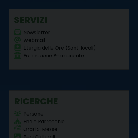
o
r
e
I
a
p
k
s
n
m
p
SERVIZI
t
Newsletter
Webmail
Liturgia delle Ore (Santi locali)
Formazione Permanente
RICERCHE
Persone
Enti e Parrocchie
Orari S. Messe
Beni Culturali