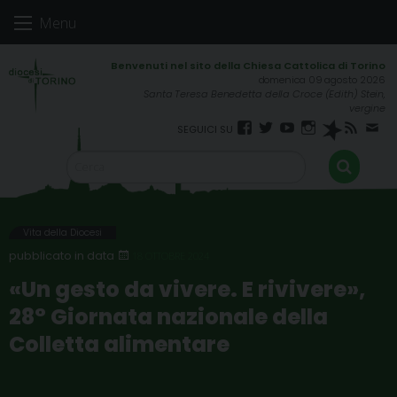
Skip
Menu
to
content
domenica 09 agosto 2026
Santa Teresa Benedetta della Croce (Edith) Stein,
vergine
Facebook
Twitter
YouTube
Instagram
Spreaker
RSS
New
FEED
Vita della Diocesi
18 OTTOBRE 2024
«Un gesto da vivere. E rivivere»,
28° Giornata nazionale della
Colletta alimentare