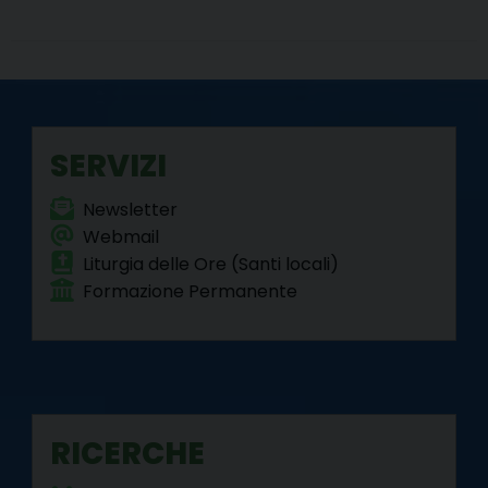
o
r
e
I
a
p
k
s
n
m
p
t
SERVIZI
Newsletter
Webmail
Liturgia delle Ore (Santi locali)
Formazione Permanente
RICERCHE