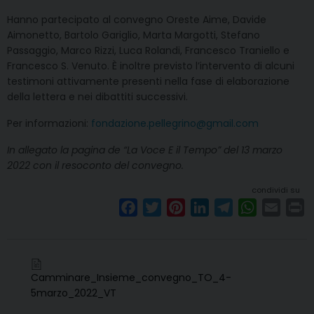
Hanno partecipato al convegno Oreste Aime, Davide
Aimonetto, Bartolo Gariglio, Marta Margotti, Stefano
Passaggio, Marco Rizzi, Luca Rolandi, Francesco Traniello e
Francesco S. Venuto. È inoltre previsto l’intervento di alcuni
testimoni attivamente presenti nella fase di elaborazione
della lettera e nei dibattiti successivi.
Per informazioni:
fondazione.pellegrino@gmail.com
In allegato la pagina de “La Voce E il Tempo” del 13 marzo
2022 con il resoconto del convegno.
condividi su
F
T
P
L
T
W
E
P
a
w
i
i
e
h
m
r
c
i
n
n
l
a
a
i
e
t
t
k
e
t
i
n
Camminare_Insieme_convegno_TO_4-
b
t
e
e
g
s
l
t
5marzo_2022_VT
o
e
r
d
r
A