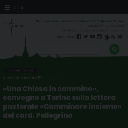
Skip
Menu
to
content
venerdì 07 agosto 2026
Santi Sisto II, papa, e compagni, martiri
Facebook
Twitter
YouTube
Instagram
Spreaker
RSS
New
FEED
Vita della Diocesi
26 NOVEMBRE 2021
«Una Chiesa in cammino»,
convegno a Torino sulla lettera
pastorale «Camminare insieme»
del card. Pellegrino