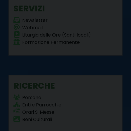
k
s
n
m
p
SERVIZI
t
Newsletter
Webmail
Liturgia delle Ore (Santi locali)
Formazione Permanente
RICERCHE
Persone
Enti e Parrocchie
Orari S. Messe
Beni Culturali