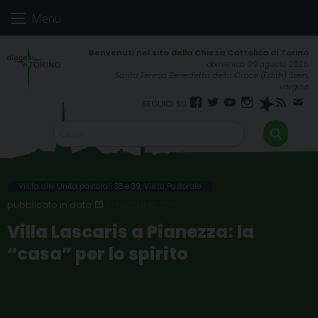
Skip
Menu
to
content
domenica 09 agosto 2026
Santa Teresa Benedetta della Croce (Edith) Stein,
vergine
Facebook
Twitter
YouTube
Instagram
Spreaker
RSS
New
FEED
Visita alle Unità pastorali 38 e 39
,
Visita Pastorale
17 NOVEMBRE 2014
Villa Lascaris a Pianezza: la
“casa” per lo spirito