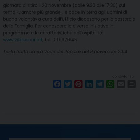
giornata di ritiro il 20 novembre (dalle 9.30 alle 17.30) sul
tema «L’amore più grande… e pace in terra agli uomini di
buona volontà» a cura dell’Ufficio diocesano per la pastorale
della Famiglia. Per conoscere le diverse iniziative in
programma e le caratteristiche dell’ospitalità:
www.villalascaris.it
; tel. 011.9676145.
Testo tratto da «La Voce del Popolo» del 9 novembre 2014
condividi su
F
T
P
L
T
W
E
P
a
w
i
i
e
h
m
r
c
i
n
n
l
a
a
i
e
t
t
k
e
t
i
n
b
t
e
e
g
s
l
t
o
e
r
d
r
A
o
r
e
I
a
p