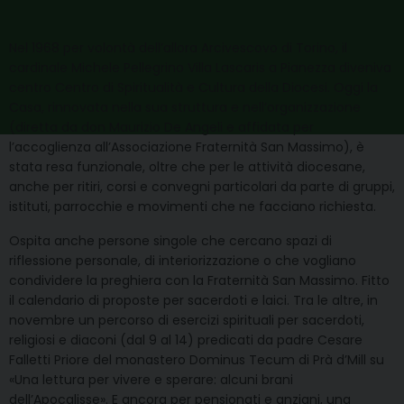
Nel 1968 per volontà dell’allora Arcivescovo di Torino, il
cardinale Michele Pellegrino Villa Lascaris a Pianezza diveniva
centro Centro di Spiritualità e Cultura della Diocesi. Oggi la
Casa, rinnovata nella sua struttura e nell’organizzazione
(diretta da don Maurizio De Angeli e affidata per
l’accoglienza all’Associazione Fraternità San Massimo), è
stata resa funzionale, oltre che per le attività diocesane,
anche per ritiri, corsi e convegni particolari da parte di gruppi,
istituti, parrocchie e movimenti che ne facciano richiesta.
Ospita anche persone singole che cercano spazi di
riflessione personale, di interiorizzazione o che vogliano
condividere la preghiera con la Fraternità San Massimo. Fitto
il calendario di proposte per sacerdoti e laici. Tra le altre, in
novembre un percorso di esercizi spirituali per sacerdoti,
religiosi e diaconi (dal 9 al 14) predicati da padre Cesare
Falletti Priore del monastero Dominus Tecum di Prà d’Mill su
«Una lettura per vivere e sperare: alcuni brani
dell’Apocalisse». E ancora per pensionati e anziani, una