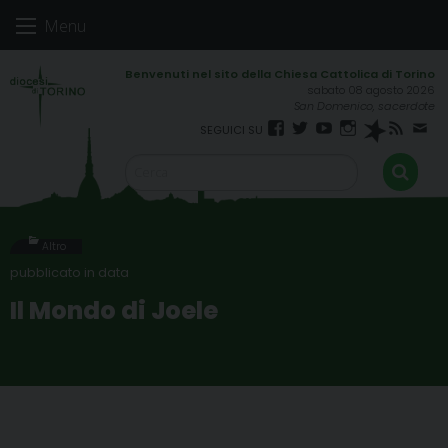
Skip
Menu
to
content
sabato 08 agosto 2026
San Domenico, sacerdote
Facebook
Twitter
YouTube
Instagram
Spreaker
RSS
New
FEED
Altro
Il Mondo di Joele