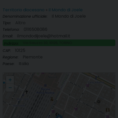
Territorio diocesano
»
Il Mondo di Joele
Il Mondo di Joele
Denominazione ufficiale:
Altro
Tipo:
0116508086
Telefono:
ilmondodijoele@hotmail.it
Email:
Via Saluzzo 30, 10125, TORINO
Indirizzo:
10125
CAP:
Piemonte
Regione:
Italia
Paese:
Il Mondo di Joele
+
−