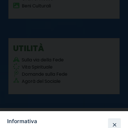
Beni Culturali
UTILITÀ
Sulla via della Fede
Vita Spirituale
Domande sulla Fede
Agorà del Sociale
Informativa