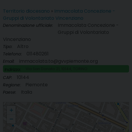
Territorio diocesano
»
Immacolata Concezione -
Gruppi di Volontariato Vincenziano
Immacolata Concezione -
Denominazione ufficiale:
Gruppi di Volontariato
Vincenziano
Altro
Tipo:
011480261
Telefono:
immacolata.to@gvvpiemonte.org
Email:
Via San Donato 21, 10144, TORINO
Indirizzo:
10144
CAP:
Piemonte
Regione:
Italia
Paese:
Immacolata Concezione - Gruppi di Volontariato Vincenziano
+
−