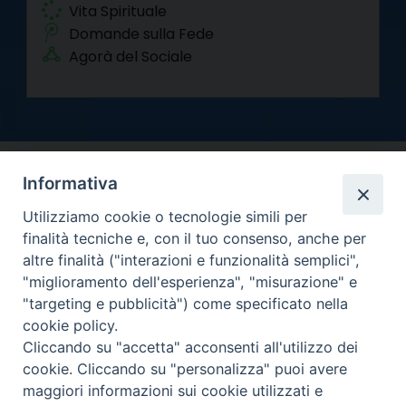
Vita Spirituale
Domande sulla Fede
Agorà del Sociale
Informativa
Utilizziamo cookie o tecnologie simili per
finalità tecniche e, con il tuo consenso, anche per
altre finalità ("interazioni e funzionalità semplici",
Arcidiocesi di Torino
"miglioramento dell'esperienza", "misurazione" e
Curia metropolitana
"targeting e pubblicità") come specificato nella
Via dell'Arcivescovado 12 - 10121 Torino
cookie policy.
Centralino tel. 011.51.56.300
Cliccando su "accetta" acconsenti all'utilizzo dei
Informativa privacy
cookie. Cliccando su "personalizza" puoi avere
Copyright 2000-2026 -
maggiori informazioni sui cookie utilizzati e