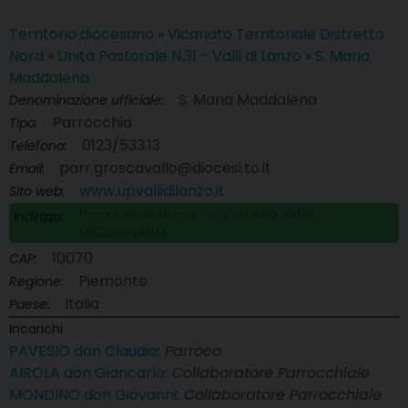
Territorio diocesano
»
Vicariato Territoriale Distretto
Nord
»
Unità Pastorale N.31 - Valli di Lanzo
»
S. Maria
Maddalena
S. Maria Maddalena
Denominazione ufficiale:
Parrocchia
Tipo:
0123/533.13
Telefono:
parr.groscavallo@diocesi.to.it
Email:
www.upvallidilanzo.it
Sito web:
P.zza San Lorenzo 4 - Fr. Pialpetta, 10070,
Indirizzo:
GROSCAVALLO
10070
CAP:
Piemonte
Regione:
Italia
Paese:
Incarichi
PAVESIO don Claudio
: Parroco
AIROLA don Giancarlo
: Collaboratore Parrocchiale
MONDINO don Giovanni
: Collaboratore Parrocchiale