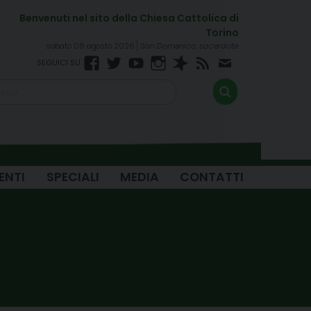
sabato 08 agosto 2026
San Domenico, sacerdote
Facebook
Twitter
YouTube
Instagram
Spreaker
RSS
Newsletter
FEED
ENTI
SPECIALI
MEDIA
CONTATTI