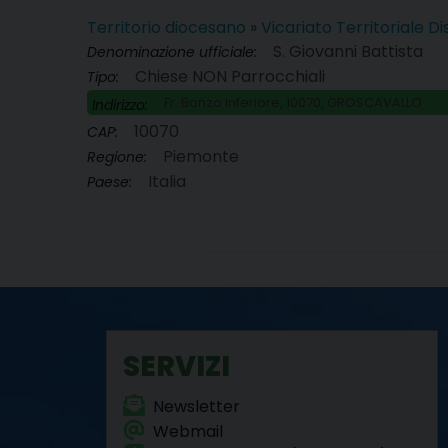
Territorio diocesano
»
Vicariato Territoriale D
S. Giovanni Battista
Denominazione ufficiale:
Chiese NON Parrocchiali
Tipo:
Fr. Bonzo Inferiore, 10070, GROSCAVALLO
Indirizzo:
10070
CAP:
Piemonte
Regione:
Italia
Paese:
SERVIZI
Newsletter
Webmail