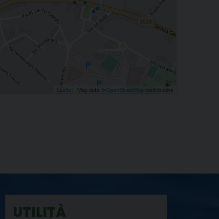
Leaflet
| Map data ©
OpenStreetMap
contributors
UTILITÀ