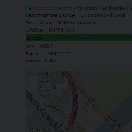
Territorio diocesano
»
Vicariato Territoriale D
S. Fancesco d'Assisi
Denominazione ufficiale:
Chiese NON Parrocchiali
Tipo:
011/64.15.71
Telefono:
P.zza Vittorio Emanuele II, 10024, MONCALIER
Indirizzo:
10024
CAP:
Piemonte
Regione:
Italia
Paese:
S. Fancesco d'Assisi
+
−