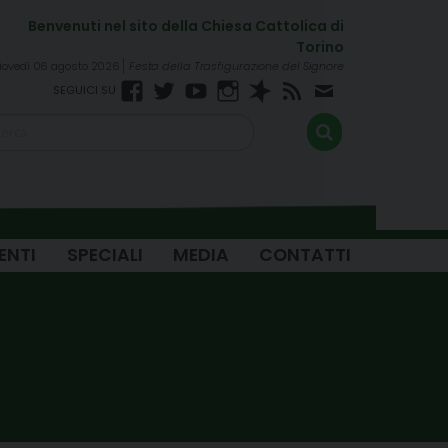
iovedì 06 agosto 2026
Festa della Trasfigurazione del Signore
Facebook
Twitter
YouTube
Instagram
Spreaker
RSS
Newsletter
FEED
ENTI
SPECIALI
MEDIA
CONTATTI