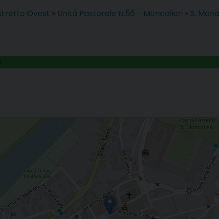
istretto Ovest
»
Unità Pastorale N.56 - Moncalieri
»
S. Maria
I