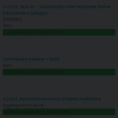
V.I.D.E.S.-M.A.I.N. – Volontariato Internazionale Donne
Educazione e Sviluppo
(FOCSIV)
Altro
C.so Cincinnato, 233, 10151, TORINO
Camminare Insieme – SEDE
Altro
Via Cottolengo 24/a, 10152, TORINO
A.D.M.A. Associazione Devoti di Maria Ausiliatrice
Aggregazioni Laicali
Via Maria Ausiliatrice, 32, 10100, TORINO