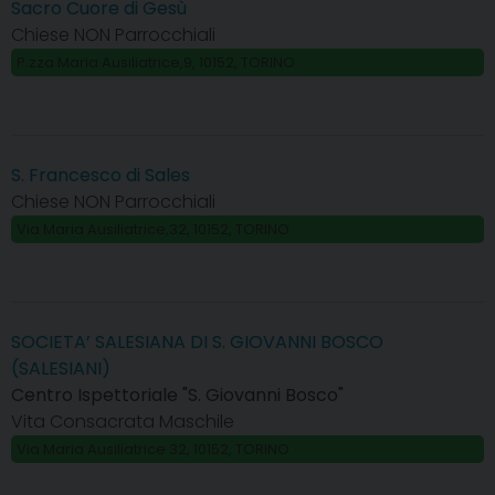
Sacro Cuore di Gesù
Chiese NON Parrocchiali
P.zza Maria Ausiliatrice,9, 10152, TORINO
S. Francesco di Sales
Chiese NON Parrocchiali
Via Maria Ausiliatrice,32, 10152, TORINO
SOCIETA’ SALESIANA DI S. GIOVANNI BOSCO
(SALESIANI)
Centro Ispettoriale "S. Giovanni Bosco"
Vita Consacrata Maschile
Via Maria Ausiliatrice 32, 10152, TORINO