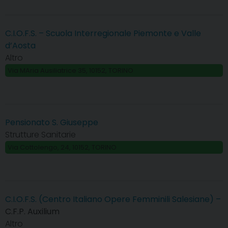
C.I.O.F.S. – Scuola Interregionale Piemonte e Valle
d’Aosta
Altro
Via MAria Ausiliatrice 35, 10152, TORINO
Pensionato S. Giuseppe
Strutture Sanitarie
Via Cottolengo, 24, 10152, TORINO
C.I.O.F.S. (Centro Italiano Opere Femminili Salesiane) –
C.F.P. Auxilium
Altro