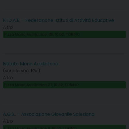
F.I.D.A.E. – Federazione Istituti di Attività Educative
Altro
P.zza Maria Ausiliatrice, 35, 10152, TORINO
Istituto Maria Ausiliatrice
(scuola sec. 1Gr)
Altro
P.zza Maria Ausiliatrice 27, 10152, TORINO
A.G.S.. – Associazione Giovanile Salesiana
Altro
P.zza Maria Ausiliatrice 9, 10152, TORINO