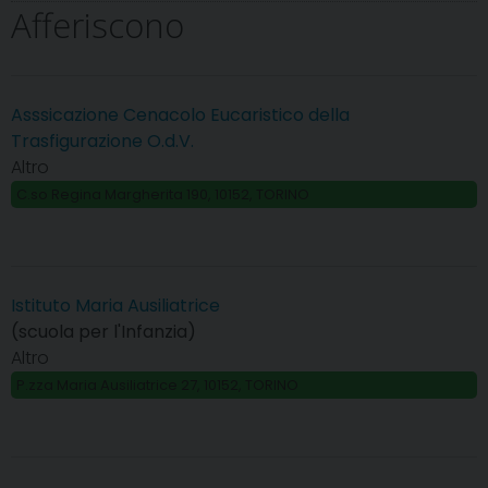
Afferiscono
Asssicazione Cenacolo Eucaristico della
Trasfigurazione O.d.V.
Altro
C.so Regina Margherita 190, 10152, TORINO
Istituto Maria Ausiliatrice
(scuola per l'Infanzia)
Altro
P.zza Maria Ausiliatrice 27, 10152, TORINO