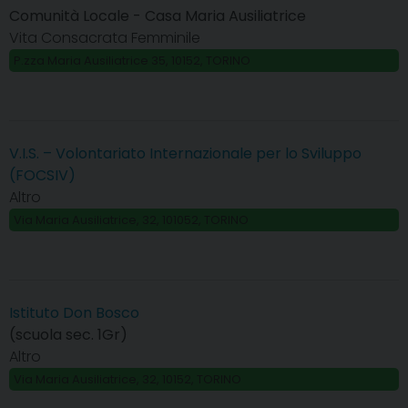
Comunità Locale - Casa Maria Ausiliatrice
Vita Consacrata Femminile
P.zza Maria Ausiliatrice 35, 10152, TORINO
V.I.S. – Volontariato Internazionale per lo Sviluppo
(FOCSIV)
Altro
Via Maria Ausiliatrice, 32, 101052, TORINO
Istituto Don Bosco
(scuola sec. 1Gr)
Altro
Via Maria Ausiliatrice, 32, 10152, TORINO