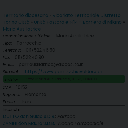
Territorio diocesano
»
Vicariato Territoriale Distretto
Torino Città
»
Unità Pastorale N.14 - Barriera di Milano
»
Maria Ausiliatrice
Maria Ausiliatrice
Denominazione ufficiale:
Parrocchia
Tipo:
011/522.46.50
Telefono:
011/522.46.90
Fax:
parr.ausiliatrice@diocesi.to.it
Email:
https://www.parrocchiavaldocco.it
Sito web:
P.zza Maria Ausiliatrice 9, 10152, TORINO
Indirizzo:
10152
CAP:
Piemonte
Regione:
Italia
Paese:
Incarichi
DUTTO don Guido S.D.B.
: Parroco
ZANINI don Mauro S.D.B.
: Vicario Parrocchiale