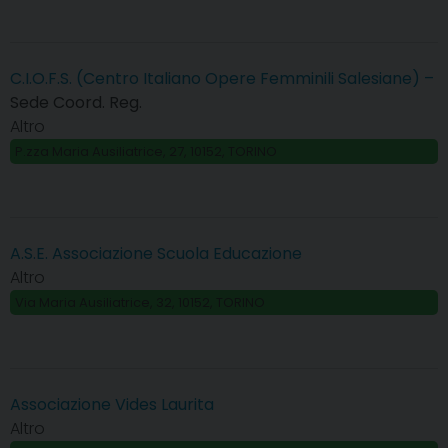
C.I.O.F.S. (Centro Italiano Opere Femminili Salesiane) –
Sede Coord. Reg.
Altro
P.zza Maria Ausiliatrice, 27, 10152, TORINO
A.S.E. Associazione Scuola Educazione
Altro
Via Maria Ausiliatrice, 32, 10152, TORINO
Associazione Vides Laurita
Altro