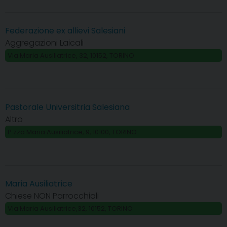
Federazione ex allievi Salesiani
Aggregazioni Laicali
Via Maria Ausiliatrice, 32, 10152, TORINO
Pastorale Universitria Salesiana
Altro
P.zza Maria Ausiliatrice, 9, 10100, TORINO
Maria Ausiliatrice
Chiese NON Parrocchiali
Via Maria Ausiliatrice,32, 10152, TORINO