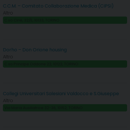
C.C.M. – Comitato Collaborazione Medica (CIPSI)
Altro
C.so Ciriè, 32/E, 10133, TORINO
Dorho – Don Orione housing
Altro
C.so Principe Oddone 22, 10122, TORINO
Collegi Universitari Salesiani Valdocco e S.Giuseppe
Altro
Via Maria Ausiliatrice 32-36, 10152, TORINO