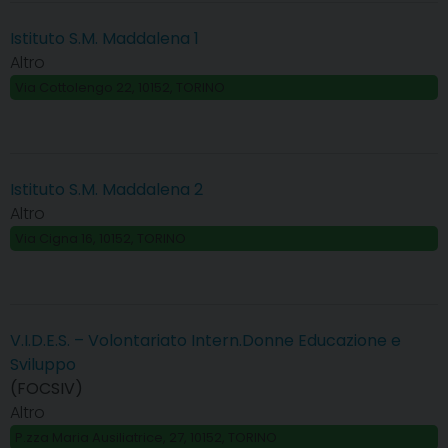
Istituto S.M. Maddalena 1
Altro
Via Cottolengo 22, 10152, TORINO
Istituto S.M. Maddalena 2
Altro
Via Cigna 16, 10152, TORINO
V.I.D.E.S. – Volontariato Intern.Donne Educazione e
Sviluppo
(FOCSIV)
Altro
P.zza Maria Ausiliatrice, 27, 10152, TORINO