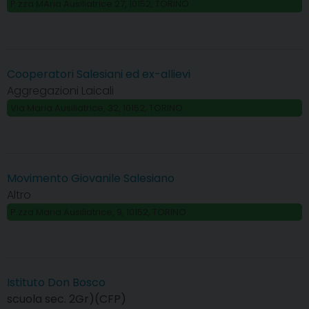
P.zza MAria Ausiliatrice 27, 10152, TORINO
Cooperatori Salesiani ed ex-allievi
Aggregazioni Laicali
Via Maria Ausiliatrice, 32, 10152, TORINO
Movimento Giovanile Salesiano
Altro
P.zza Maria Ausiliatrice, 9, 10152, TORINO
Istituto Don Bosco
scuola sec. 2Gr)(CFP)