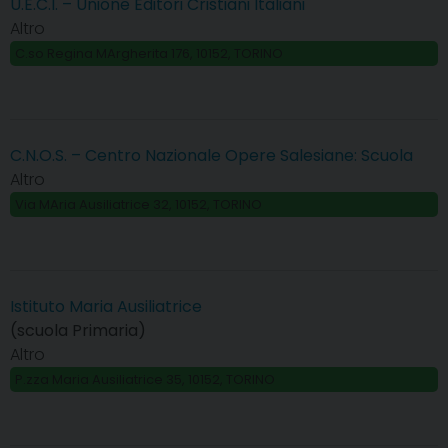
U.E.C.I. – Unione Editori Cristiani Italiani
Altro
C.so Regina MArgherita 176, 10152, TORINO
C.N.O.S. – Centro Nazionale Opere Salesiane: Scuola
Altro
Via MAria Ausiliatrice 32, 10152, TORINO
Istituto Maria Ausiliatrice
(scuola Primaria)
Altro
P.zza Maria Ausiliatrice 35, 10152, TORINO