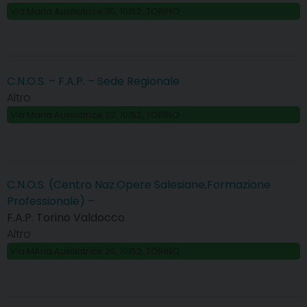
Via Maria Ausiliatrice 35, 10152, TORINO
C.N.O.S. – F.A.P. – Sede Regionale
Altro
Via Maria Ausiliatrice 32, 10152, TORINO
C.N.O.S. (Centro Naz.Opere Salesiane,Formazione
Professionale) –
F.A.P. Torino Valdocco
Altro
Via MAria Ausiliatrice 36, 10152, TORINO