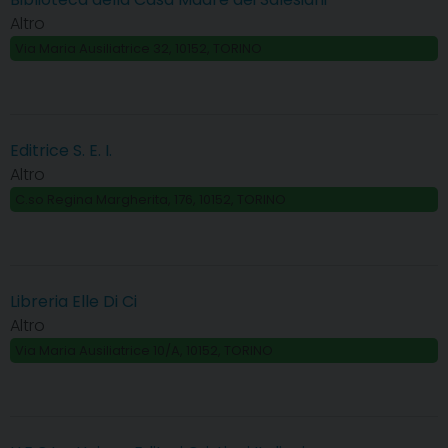
Altro
Via Maria Ausiliatrice 32, 10152, TORINO
Editrice S. E. I.
Altro
C.so Regina Margherita, 176, 10152, TORINO
Libreria Elle Di Ci
Altro
Via Maria Ausiliatrice 10/A, 10152, TORINO