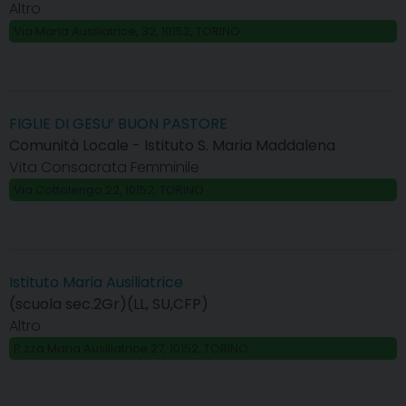
Altro
Via Maria Ausiliatrice, 32, 10152, TORINO
FIGLIE DI GESU’ BUON PASTORE
Comunità Locale - Istituto S. Maria Maddalena
Vita Consacrata Femminile
Via Cottolengo 22, 10152, TORINO
Istituto Maria Ausiliatrice
(scuola sec.2Gr)(LL, SU,CFP)
Altro
P.zza Maria Ausiliatrice 27, 10152, TORINO