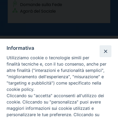
Domande sulla Fede
Agorà del Sociale
Informativa
Utilizziamo cookie o tecnologie simili per
finalità tecniche e, con il tuo consenso, anche per
altre finalità ("interazioni e funzionalità semplici",
Arcidiocesi di Torino
"miglioramento dell'esperienza", "misurazione" e
Curia metropolitana
"targeting e pubblicità") come specificato nella
Via dell'Arcivescovado 12 - 10121 Torino
cookie policy.
Centralino tel. 011.51.56.300
Cliccando su "accetta" acconsenti all'utilizzo dei
cookie. Cliccando su "personalizza" puoi avere
Informativa privacy
Copyright 2000-2026 -
maggiori informazioni sui cookie utilizzati e
Facebook
Twitter
YouTube
Instagram
RSS
Newsletter
personalizzare le tue preferenze. Cliccando su
FEED