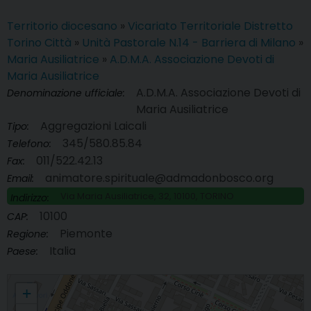
Territorio diocesano
»
Vicariato Territoriale Distretto
Torino Città
»
Unità Pastorale N.14 - Barriera di Milano
»
Maria Ausiliatrice
»
A.D.M.A. Associazione Devoti di
Maria Ausiliatrice
A.D.M.A. Associazione Devoti di
Denominazione ufficiale:
Maria Ausiliatrice
Aggregazioni Laicali
Tipo:
345/580.85.84
Telefono:
011/522.42.13
Fax:
animatore.spirituale@admadonbosco.org
Email:
Via Maria Ausiliatrice, 32, 10100, TORINO
Indirizzo:
10100
CAP:
Piemonte
Regione:
Italia
Paese:
A.D.M.A. Associazione Devoti di Maria Ausiliatrice
+