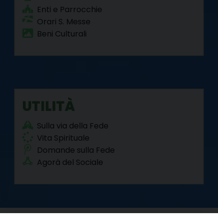
Enti e Parrocchie
Orari S. Messe
Beni Culturali
UTILITÀ
Sulla via della Fede
Vita Spirituale
Domande sulla Fede
Agorà del Sociale