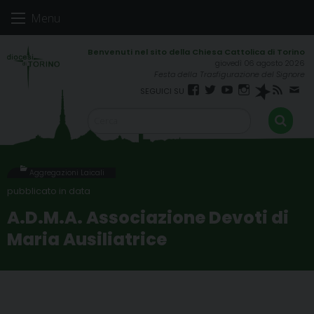
Skip
Menu
to
content
giovedì 06 agosto 2026
Festa della Trasfigurazione del Signore
Facebook
Twitter
YouTube
Instagram
Spreaker
RSS
New
FEED
Aggregazioni Laicali
A.D.M.A. Associazione Devoti di
Maria Ausiliatrice