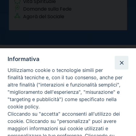
Vita Spirituale
Domande sulla Fede
Agorà del Sociale
Informativa
Utilizziamo cookie o tecnologie simili per
finalità tecniche e, con il tuo consenso, anche per
altre finalità ("interazioni e funzionalità semplici",
Arcidiocesi di Torino
"miglioramento dell'esperienza", "misurazione" e
Curia metropolitana
"targeting e pubblicità") come specificato nella
Via dell'Arcivescovado 12 - 10121 Torino
cookie policy.
Centralino tel. 011.51.56.300
Cliccando su "accetta" acconsenti all'utilizzo dei
cookie. Cliccando su "personalizza" puoi avere
Informativa privacy
Copyright 2000-2026 -
maggiori informazioni sui cookie utilizzati e
Facebook
Twitter
YouTube
Instagram
RSS
Newsletter
personalizzare le tue preferenze. Cliccando su