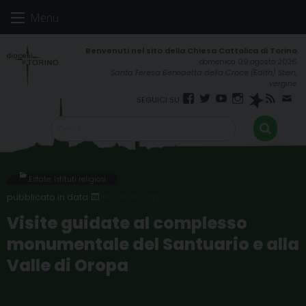
Skip
Menu
to
content
domenica 09 agosto 2026
Santa Teresa Benedetta della Croce (Edith) Stein,
vergine
Facebook
Twitter
YouTube
Instagram
Spreaker
RSS
New
FEED
Estate
,
Istituti religiosi
18 GIUGNO 2021
Visite guidate al complesso
monumentale del Santuario e alla
Valle di Oropa