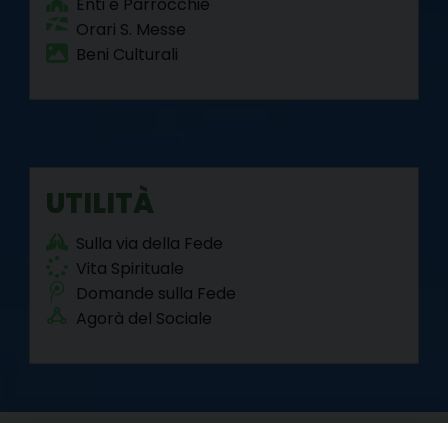
Enti e Parrocchie
Orari S. Messe
Beni Culturali
UTILITÀ
Sulla via della Fede
Vita Spirituale
Domande sulla Fede
Agorà del Sociale