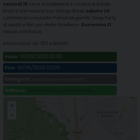
venerdì 19
cena di solidarietà e musica di Banda
Brasil e animazione con Swinga Brasil;
sabato 20
conferenza con padre Patrick Mugambi, Swap Party
di vestiti e libri; poi «Noite Brasiliera».
Domenica 21
Messa conclusiva.
Informazioni: tel. 353.4284290.
19/06/2026 00:00
Inizio:
19/06/2026 00:00
Fine:
Categorie:
Associazioni e movimenti
Indirizzo:
10045 Piossasco, Piemonte Italia
A Piossasco torna la festa brasiliana di solidarietà «Abitiamo la Terra»
+
−