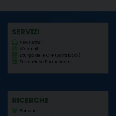
b
t
e
e
g
s
l
t
o
e
r
d
r
A
o
r
e
I
a
p
k
s
n
m
p
SERVIZI
t
Newsletter
Webmail
Liturgia delle Ore (Santi locali)
Formazione Permanente
RICERCHE
Persone