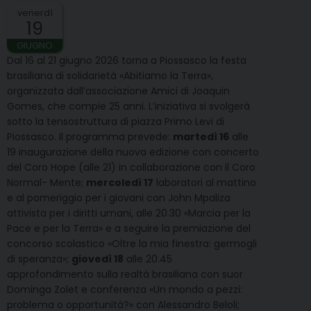
venerdì
19
GIUGNO
Dal 16 al 21 giugno 2026 torna a Piossasco la festa
brasiliana di solidarietà «Abitiamo la Terra»,
organizzata dall’associazione Amici di Joaquin
Gomes, che compie 25 anni. L’iniziativa si svolgerà
sotto la tensostruttura di piazza Primo Levi di
Piossasco. Il programma prevede:
martedì 16
alle
19 inaugurazione della nuova edizione con concerto
del Coro Hope (alle 21) in collaborazione con il Coro
Normal- Mente;
mercoledì 17
laboratori al mattino
e al pomeriggio per i giovani con John Mpaliza
attivista per i diritti umani, alle 20.30 «Marcia per la
Pace e per la Terra» e a seguire la premiazione del
concorso scolastico «Oltre la mia finestra: germogli
di speranza»;
giovedì 18
alle 20.45
approfondimento sulla realtà brasiliana con suor
Dominga Zolet e conferenza «Un mondo a pezzi:
problema o opportunità?» con Alessandro Beloli;