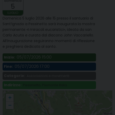
domenica
5
LUGLIO
Domenica 5 luglio 2026 alle 15 presso il santuario di
Sant’Ignazio a Pessinetto sarà inaugurata la mostra
permanente «I miracoli eucaristici», ideata da san
Carlo Acutis e curata dal diacono John Vaccariello.
All’inaugurazione seguiranno momenti di riflessione
e preghiera dedicata al santo.
05/07/2026 15:00
Inizio:
05/07/2026 17:00
Fine:
Categorie:
Associazioni e movimenti
Indirizzo:
Pessinetto, Piemonte Italia
Al Santuario di S. Ignazio inaugurazione della mostra «I miracoli eucaristici»
+
ideata da S. Carlo Acutis
−