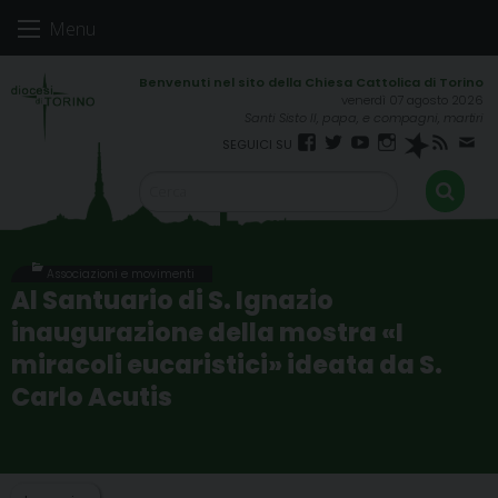
Skip
Menu
to
content
venerdì 07 agosto 2026
Santi Sisto II, papa, e compagni, martiri
Facebook
Twitter
YouTube
Instagram
Spreaker
RSS
New
FEED
Associazioni e movimenti
Al Santuario di S. Ignazio
inaugurazione della mostra «I
miracoli eucaristici» ideata da S.
Carlo Acutis