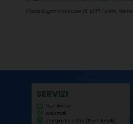
Piazza Eugenio Montale 18, 10151 Torino, Piemo
SERVIZI
Newsletter
Webmail
Liturgia delle Ore (Santi locali)
Formazione Permanente