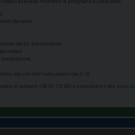
giornaliero prevede momenti di preghiera e catechesi
:
a
.
testi dei santi
.
razione del SS. Sacramento.
iornalieri
.
e benedizione
.
ata dai cori dell’Unità pastorale 11-12
.
onare al numero +39 011 731 185 o consultare il sito
www.don