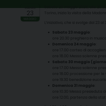
Sabato 23 maggio 2026, alle 20.30
sabato
23
Torino, inizia la visita della Mado
MAGGIO
L’iniziativa, che si svolge dal 23
Sabato 23 maggio
:
ore 20.30 preghiera in musica
Domenica 24 maggio
:
ore 17.00 corteo di accoglien
ore 18.00 Messa solenne pres
Sabato 30 maggio (
giorno
ore 17.00 Messa solenne pres
ore 18.00 processione per le v
ore 19.30 benedizione eucaris
Domenica 31 maggio
:
ore 10.30 Messa presieduta da
ore 12.00, partenza della sta