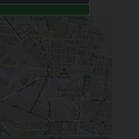
Leaflet
| Map data ©
OpenStreetMap
contributors