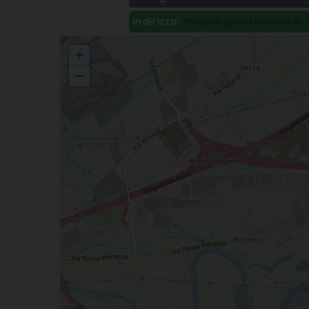
Indirizzo:
Piazza Eugenio Montale 18, 1
Alla parrocchia S. Famiglia di Nazaret la visita della Madonna Pel
+
−