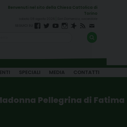
sabato 08 agosto 2026
San Domenico, sacerdote
Facebook
Twitter
YouTube
Instagram
Spreaker
RSS
Newsletter
FEED
ENTI
SPECIALI
MEDIA
CONTATTI
a Madonna Pellegrina di Fatima