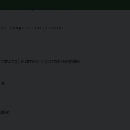
) in piazza Eugenio Montale 18 a
prevede il seguente programma
:
rvinche) e arrivo in piazza Montale;
le;
lle;