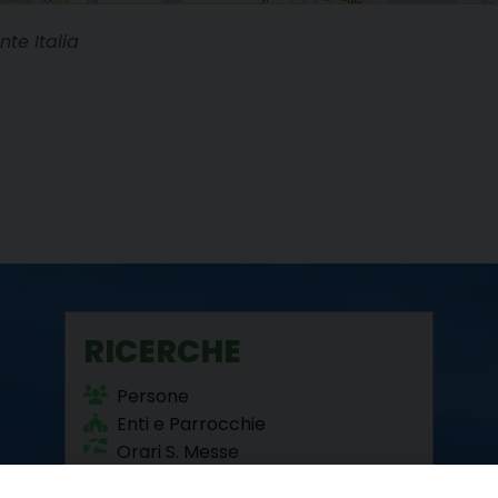
nte Italia
RICERCHE
Persone
Enti e Parrocchie
Orari S. Messe
Beni Culturali