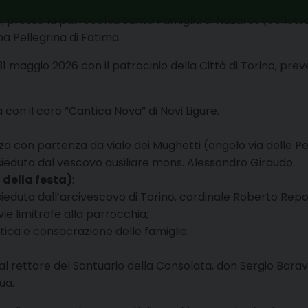
, presso la parrocchia Santa Famiglia di Nazaret (Vallette
nna Pellegrina di Fatima
.
 al 31 maggio 2026 con il patrocinio della Città di Torino, 
 con il coro “Cantica Nova” di Novi Ligure
.
za con partenza da viale dei Mughetti (angolo via delle Pe
ieduta dal vescovo ausiliare mons. Alessandro Giraudo.
 della festa
)
:
ieduta dall’arcivescovo di Torino, cardinale Roberto Repo
ie limitrofe alla parrocchia;
tica e consacrazione delle famiglie
.
l rettore del Santuario della Consolata, don Sergio Barava
tua
.