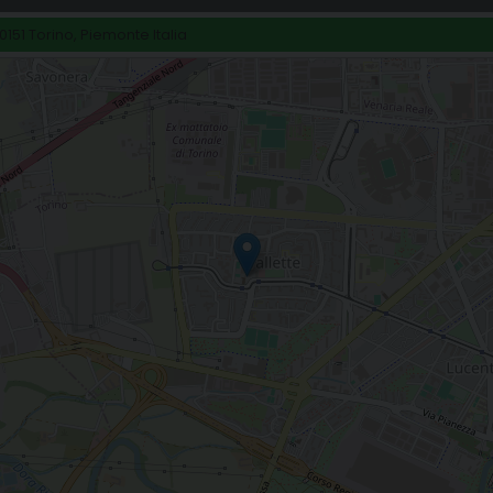
0151 Torino, Piemonte Italia
legrina di Fatima