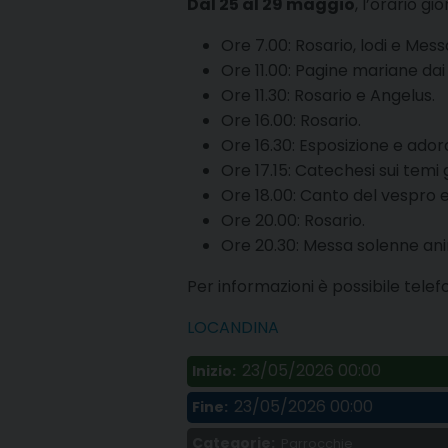
Dal 25 al 29 maggio
, l’orario 
Ore 7.00: Rosario, lodi e Mess
Ore 11.00: Pagine mariane dai 
Ore 11.30: Rosario e Angelus
.
Ore 16.00: Rosario
.
Ore 16.30: Esposizione e ado
Ore 17.15: Catechesi sui temi g
Ore 18.00: Canto del vespro 
Ore 20.00: Rosario
.
Ore 20.30: Messa solenne anim
Per informazioni è possibile telef
LOCANDINA
23/05/2026 00:00
Inizio:
23/05/2026 00:00
Fine:
Categorie:
Parrocchie