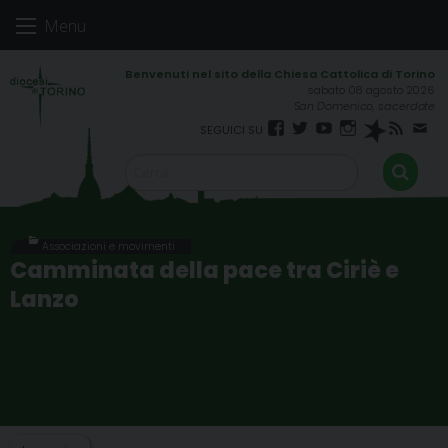
Skip
Menu
to
content
sabato 08 agosto 2026
San Domenico, sacerdote
Facebook
Twitter
YouTube
Instagram
Spreaker
RSS
New
FEED
Associazioni e movimenti
Camminata della pace tra Ciriè e
Lanzo