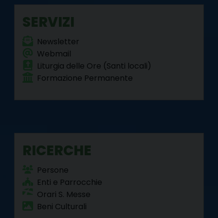
k
s
n
m
p
SERVIZI
t
Newsletter
Webmail
Liturgia delle Ore (Santi locali)
Formazione Permanente
RICERCHE
Persone
Enti e Parrocchie
Orari S. Messe
Beni Culturali