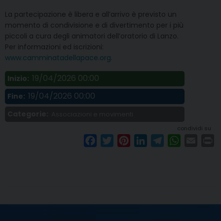
La partecipazione è libera e all’arrivo è previsto un
momento di condivisione e di divertimento per i più
piccoli a cura degli animatori dell’oratorio di Lanzo.
Per informazioni ed iscrizioni:
www.camminatadellapace.org
.
19/04/2026 00:00
Inizio:
19/04/2026 00:00
Fine:
Categorie:
Associazioni e movimenti
condividi su
F
T
P
L
T
W
E
P
a
w
i
i
e
h
m
r
c
i
n
n
l
a
a
i
e
t
t
k
e
t
i
n
b
t
e
e
g
s
l
t
o
e
r
d
r
A
o
r
e
I
a
p