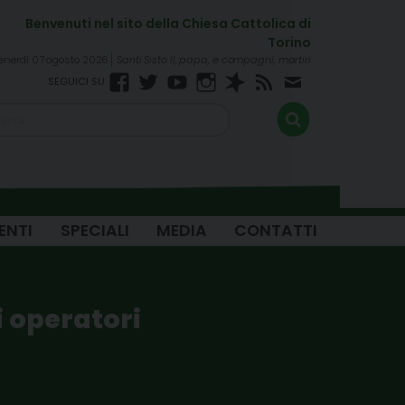
enerdì 07 agosto 2026
Santi Sisto II, papa, e compagni, martiri
Facebook
Twitter
YouTube
Instagram
Spreaker
RSS
Newsletter
FEED
ENTI
SPECIALI
MEDIA
CONTATTI
i operatori