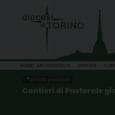
Skip
to
content
HOME
ARCIVESCOVO
DIOCESI
CUR
Ambiti pastorali
Cantieri di Pastorale g