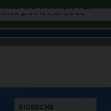
re 2026 i Cantieri di Pastorale giovanile, appuntamento a
astorale giovanile. Sede e orari da definire.
RICERCHE