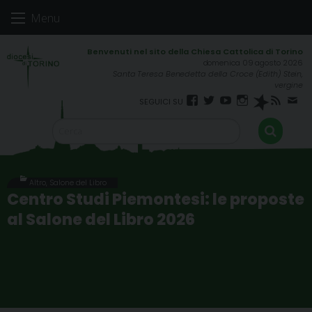
Skip
Menu
to
content
domenica 09 agosto 2026
Santa Teresa Benedetta della Croce (Edith) Stein,
vergine
Facebook
Twitter
YouTube
Instagram
Spreaker
RSS
New
FEED
Altro
,
Salone del Libro
Centro Studi Piemontesi: le proposte
al Salone del Libro 2026