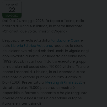
venerdì
22
MAGGIO
Dal 10 al 24 maggio 2026, fa tappa a Torino, nella
basilica di Maria Ausiliatrice, la mostra itinerante
«Chiamati due volte. I martiri d’Algeria».
L’esposizione realizzata dalla
Fondazione Oasis
e
dalla
Libreria Editrice Vaticana
, racconta la storia
dei diciannove religiosi cristiani uccisi in Algeria negli
anni Novanta durante il cosiddetto decennio nero
(1992–2002), in cui il conflitto tra esercito e gruppi
armati islamisti causò circa 150.000 vittime. Tra loro
anche i monaci di Tibhirine, la cui vicenda è stata
resa nota al grande pubblico dal film «Uomini di
Dio» (2010). Presentata al
Meeting di Rimini 2025
e
visitata da oltre 15.000 persone, la mostra è
disponibile in formato itinerante e ha già raggiunto
diverse città e Paesi con un calendario di tappe
italiane e internazionali.