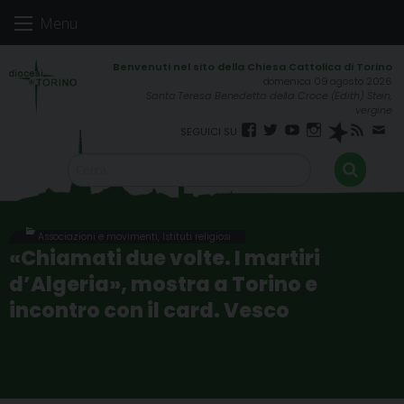
Skip
Menu
to
content
domenica 09 agosto 2026
Santa Teresa Benedetta della Croce (Edith) Stein,
vergine
Facebook
Twitter
YouTube
Instagram
Spreaker
RSS
New
FEED
Associazioni e movimenti
,
Istituti religiosi
«Chiamati due volte. I martiri
d’Algeria», mostra a Torino e
incontro con il card. Vesco