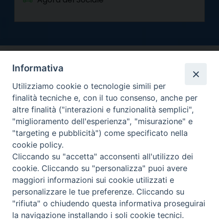
Informativa
Utilizziamo cookie o tecnologie simili per
finalità tecniche e, con il tuo consenso, anche per
altre finalità ("interazioni e funzionalità semplici",
Arcidiocesi di Torino
"miglioramento dell'esperienza", "misurazione" e
Curia metropolitana
"targeting e pubblicità") come specificato nella
Via dell'Arcivescovado 12 - 10121 Torino
cookie policy.
Centralino tel. 011.51.56.300
Cliccando su "accetta" acconsenti all'utilizzo dei
cookie. Cliccando su "personalizza" puoi avere
Informativa privacy
Copyright 2000-2026 -
maggiori informazioni sui cookie utilizzati e
Facebook
Twitter
YouTube
Instagram
RSS
Newsletter
personalizzare le tue preferenze. Cliccando su
FEED
"rifiuta" o chiudendo questa informativa proseguirai
la navigazione installando i soli cookie tecnici.