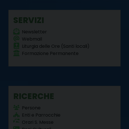
o
r
e
I
a
p
k
s
n
m
p
SERVIZI
t
Newsletter
Webmail
Liturgia delle Ore (Santi locali)
Formazione Permanente
RICERCHE
Persone
Enti e Parrocchie
Orari S. Messe