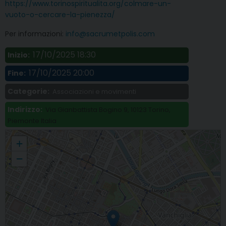
https://www.torinospiritualita.org/colmare-un-
vuoto-o-cercare-la-pienezza/
Per informazioni:
info@sacrumetpolis.com
17/10/2025 18:30
Inizio:
17/10/2025 20:00
Fine:
Categorie:
Associazioni e movimenti
Indirizzo:
Via Gianbattista Bogino 9, 10123 Torino,
Piemonte Italia
«Colmare il vuoto o cercare la pienezza? Religione e politica in dialogo»,
+
incontro nell’ambito di Torino Spiritualità
−