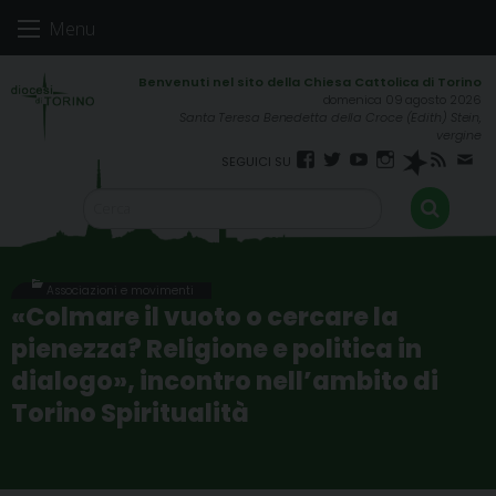
Skip
Menu
to
content
domenica 09 agosto 2026
Santa Teresa Benedetta della Croce (Edith) Stein,
vergine
Facebook
Twitter
YouTube
Instagram
Spreaker
RSS
New
FEED
Associazioni e movimenti
«Colmare il vuoto o cercare la
pienezza? Religione e politica in
dialogo», incontro nell’ambito di
Torino Spiritualità