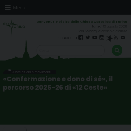
Skip
Menu
to
content
lunedì 10 agosto 2026
San Lorenzo, diacono e martire
Facebook
Twitter
YouTube
Instagram
Spreaker
RSS
New
FEED
Associazioni e movimenti
«Confermazione e dono di sé», il
percorso 2025-26 di «12 Ceste»