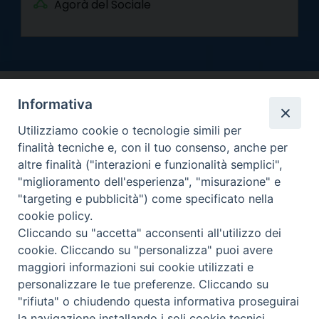
Agorà del Sociale
Informativa
Utilizziamo cookie o tecnologie simili per
finalità tecniche e, con il tuo consenso, anche per
altre finalità ("interazioni e funzionalità semplici",
Arcidiocesi di Torino
"miglioramento dell'esperienza", "misurazione" e
Curia metropolitana
"targeting e pubblicità") come specificato nella
Via dell'Arcivescovado 12 - 10121 Torino
cookie policy.
Centralino tel. 011.51.56.300
Cliccando su "accetta" acconsenti all'utilizzo dei
cookie. Cliccando su "personalizza" puoi avere
Informativa privacy
Copyright 2000-2026 -
maggiori informazioni sui cookie utilizzati e
Facebook
Twitter
YouTube
Instagram
RSS
Newsletter
personalizzare le tue preferenze. Cliccando su
FEED
"rifiuta" o chiudendo questa informativa proseguirai
la navigazione installando i soli cookie tecnici.