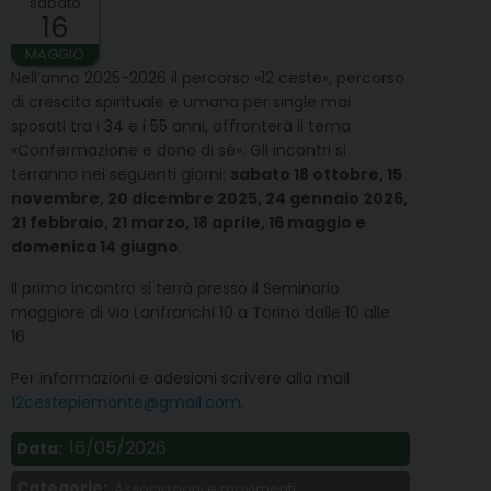
sabato
16
MAGGIO
Nell’anno 2025-2026 il percorso «12 ceste», percorso
di crescita spirituale e umana per single mai
sposati tra i 34 e i 55 anni, affronterà il tema
«Confermazione e dono di sé». Gli incontri si
terranno nei seguenti giorni:
sabato 18 ottobre, 15
novembre, 20 dicembre 2025, 24 gennaio 2026,
21 febbraio, 21 marzo, 18 aprile, 16 maggio e
domenica 14 giugno
.
Il primo incontro si terrà presso il Seminario
maggiore di via Lanfranchi 10 a Torino dalle 10 alle
16.
Per informazioni e adesioni scrivere alla mail
12cestepiemonte@gmail.com
.
16/05/2026
Data:
Categorie:
Associazioni e movimenti