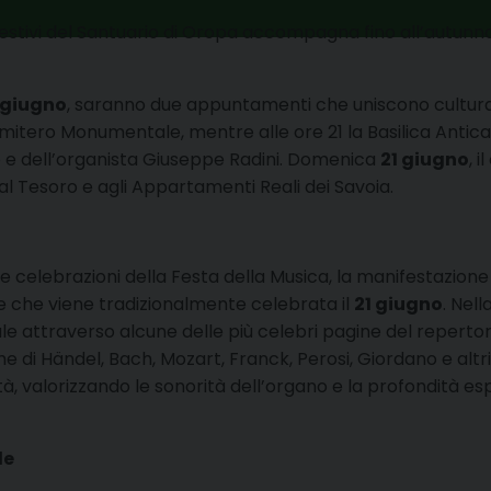
stivi del Santuario di Oropa accompagna fino all’autunno v
 giugno
, saranno due appuntamenti che uniscono cultura e
mitero Monumentale, mentre alle ore 21 la Basilica Antica
 dell’organista Giuseppe Radini. Domenica
21 giugno
, 
, al Tesoro e agli Appartamenti Reali dei Savoia.
lle celebrazioni della Festa della Musica, la manifestazion
e che viene tradizionalmente celebrata il
21 giugno
. Nell
 attraverso alcune delle più celebri pagine del reperto
i Händel, Bach, Mozart, Franck, Perosi, Giordano e altri
ità, valorizzando le sonorità dell’organo e la profondità es
le