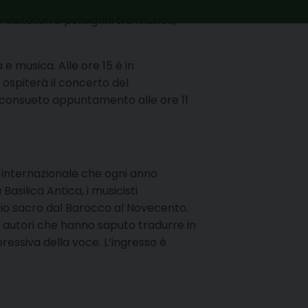
isitatori e pellegrini tra musica,
 musica. Alle ore 15 è in
 ospiterà il concerto del
il consueto appuntamento alle ore 11
e internazionale che ogni anno
a Basilica Antica, i musicisti
rio sacro dal Barocco al Novecento.
 autori che hanno saputo tradurre in
pressiva della voce. L’ingresso è