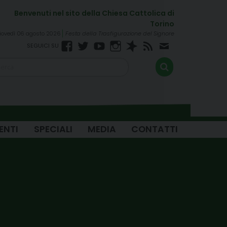
iovedì 06 agosto 2026
Festa della Trasfigurazione del Signore
Facebook
Twitter
YouTube
Instagram
Spreaker
RSS
Newsletter
FEED
ENTI
SPECIALI
MEDIA
CONTATTI