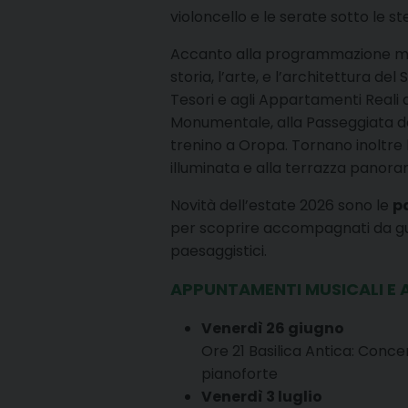
violoncello e le serate sotto le st
Accanto alla programmazione musi
storia, l’arte, e l’architettura de
Tesori e agli Appartamenti Reali d
Monumentale, alla Passeggiata dei 
trenino a Oropa. Tornano inoltre le
illuminata e alla terrazza panora
Novità dell’estate 2026 sono le
p
per scoprire accompagnati da guide
paesaggistici.
APPUNTAMENTI MUSICALI E AL
Venerdì 26 giugno
Ore 21 Basilica Antica: Concer
pianoforte
Venerdì 3 luglio