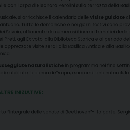
elle con l’arpa di Eleonora Perolini sulla terrazza della Basi
cale, si arricchisce il calendario delle
visite guidate
ch
l Santuario. Tutte le domeniche e nei giorni festivi sono prev
ei Savoia, affiancate da numerosi itinerari tematici dedic
Preti, agli Ex voto, alla Biblioteca Storica e al periodo de
 apprezzate visite serali alla Basilica Antica e alla Basili
mica.
asseggiate naturalistiche
in programma nei fine settim
 abilitate la conca di Oropa, i suoi ambienti naturali, la b
TRE INIZIATIVE:
to “Integrale delle sonate di Beethoven”- 1a parte. Sergio 