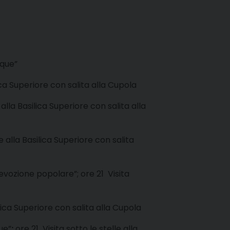
oque”
lica Superiore con salita alla Cupola
 alla Basilica Superiore con salita alla
le alla Basilica Superiore con salita
 devozione popolare”; ore 21 Visita
ilica Superiore con salita alla Cupola
ue”
;
ore 21 Visita sotto le stelle alla