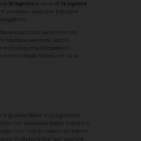
nedì
10 agosto
e venerdì
14 agosto
ti potranno scoprire i principali
esaggistico.
todisce importanti testimonianze
re casalese Leonardo Bistolfi,
re a svilupparsi il cosiddetto
nti famiglie biellesi, tra cui la
 di grande rilievo. In programma
stiche con Giuseppe Radini, Salvatore
luglio con “Uno Stradivari al Cinema”
o “Polifonia a due” per violino e