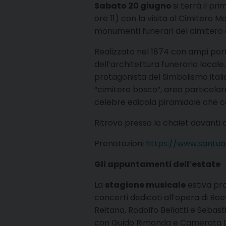
Sabato 20 giugno
si terrà il p
ore 11) con la visita al Cimitero 
monumenti funerari del cimitero d
Realizzato nel 1874 con ampi port
dell’architettura funeraria locale.
protagonista del Simbolismo italia
“cimitero bosco”, area particolarm
celebre edicola piramidale che con
Ritrovo presso lo chalet davanti a
Prenotazioni
https://www.santuar
Gli appuntamenti dell’estate
La
stagione musicale
estiva pro
concerti dedicati all’opera di Be
Reitano, Rodolfo Bellatti e Sebas
con Guido Rimonda e Camerata Duc