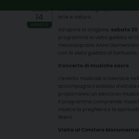
Il calendario degli appuntamenti e
venerdì
14
arte e natura.
AGOSTO
Ad aprire la stagione,
sabato 20
programma la visita guidata al Ci
mezzosoprano Anna Giumentaro e
con la visita guidata al Santuario
Concerto di musiche sacre
L’evento musicale si inserisce ne
accompagna il solstizio d’estate 
proporranno un percorso musicale
Il programma comprende musiche d
musica la preghiera e la spiritual
libero.
Visita al Cimitero Monumenta