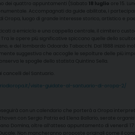
rimo dei quattro appuntamenti (Sabato
18 luglio
ore 15. Lu
Monumentale. Accompagnati da guide abilitate, i partecipan
i Oropa, luogo di grande interesse storico, artistico e pa
icati a emiciclo e una cappella centrale, il cimitero cus
 Tra le opere più significative spiccano quelle dello sculto
no, e del lombardo Odoardo Tabacchi. Dal 1888 iniziò inolt
ente suggestiva che accoglie le sepolture delle più importa
serva le spoglie dello statista Quintino Sella.
i cancelli del Santuario.
iodioropa.it/visite-guidate-al-santuario-di-oropa-2/
seguirà con un calendario che porterà a Oropa interpreti
ethoven con Sergio Patria ed Elena Ballario, serate organi
tiano Domina, oltre all’atteso appuntamento di venerdì 17 
ale. Non mancheranno proposte originali come il concert