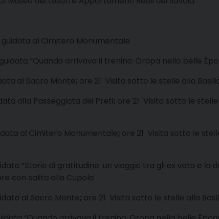
, al Museo dei tesori e Appartamenti Reali dei Savoia.
a guidata al Cimitero Monumentale
 guidata “Quando arrivava il trenino: Oropa nella belle Ép
idata al Sacro Monte
;
ore 21 Visita sotto le stelle alla Basi
idata alla Passeggiata dei Preti
;
ore 21 Visita sotto le stelle
uidata al Cimitero Monumentale
;
ore 21 Visita sotto le stel
idata “Storie di gratitudine: un viaggio tra gli ex voto e la
iore con salita alla Cupola
uidata al Sacro Monte
;
ore 21 Visita sotto le stelle alla Bas
guidata “Quando arrivava il trenino: Oropa nella belle Époq