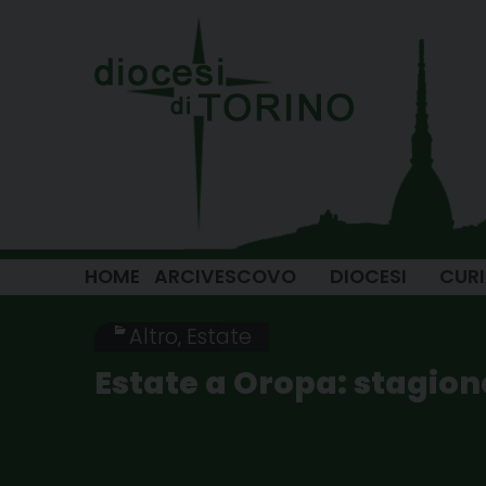
Skip
to
content
HOME
ARCIVESCOVO
DIOCESI
CUR
Altro
,
Estate
Estate a Oropa: stagione