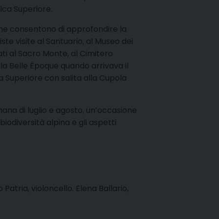
lica Superiore.
e consentono di approfondire la
iste visite al Santuario, al Museo dei
ati al Sacro Monte, al Cimitero
lla Belle Époque quando arrivava il
ca Superiore con salita alla Cupola
ana di luglio e agosto, un’occasione
iodiversità alpina e gli aspetti
Patria, violoncello. Elena Ballario,