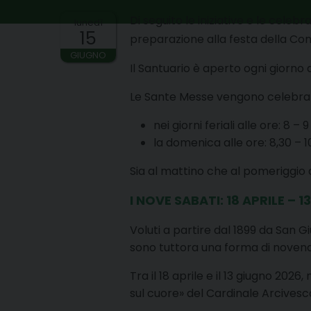
Di seguito le iniziative e le cele
lunedì
15
preparazione alla festa della Con
GIUGNO
Il Santuario è aperto ogni giorno 
Le Sante Messe vengono celebra
nei giorni feriali alle ore: 8 – 9
la domenica alle ore: 8,30 – 10
Sia al mattino che al pomeriggio d
I NOVE SABATI: 18 APRILE – 
Voluti a partire dal 1899 da San 
sono tuttora una forma di novena
Tra il 18 aprile e il 13 giugno 202
sul cuore» del Cardinale Arcivesc