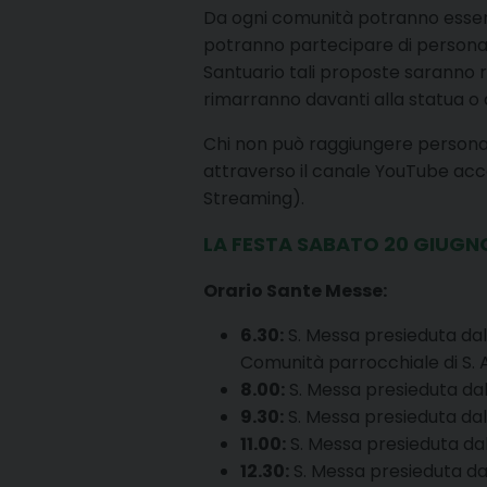
Da ogni comunità potranno essere 
potranno partecipare di persona (
Santuario tali proposte saranno r
rimarranno davanti alla statua o a
Chi non può raggiungere personalme
attraverso il canale YouTube acce
Streaming).
LA FESTA SABATO 20 GIUGN
Orario Sante Messe:
6.30:
S. Messa presieduta dal
Comunità parrocchiale di S. 
8.00:
S. Messa presieduta dal 
9.30:
S. Messa presieduta dal
11.00:
S. Messa presieduta da
12.30:
S. Messa presieduta da