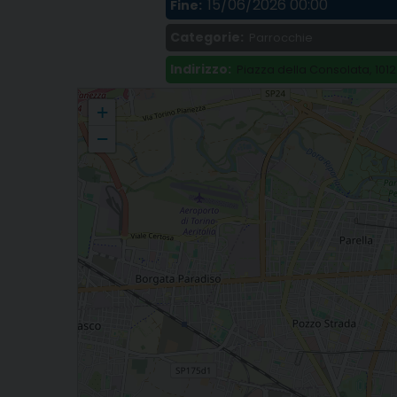
15/06/2026 00:00
Fine:
Categorie:
Parrocchie
Indirizzo:
Piazza della Consolata, 1012
Festa della Consolata, patrona della Diocesi: programma delle ce
+
−