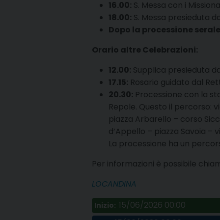
16.00:
S. Messa con i Missiona
18.00:
S. Messa presieduta da
Dopo la processione serale
Orario altre Celebrazioni:
12.00:
Supplica presieduta da
17.15:
Rosario guidato dal Ret
20.30:
Processione con la sta
Repole. Questo il percorso: v
piazza Arbarello – corso Sicc
d’Appello – piazza Savoia – v
La processione ha un percorso i
Per informazioni è possibile chiama
LOCANDINA
15/06/2026 00:00
Inizio: