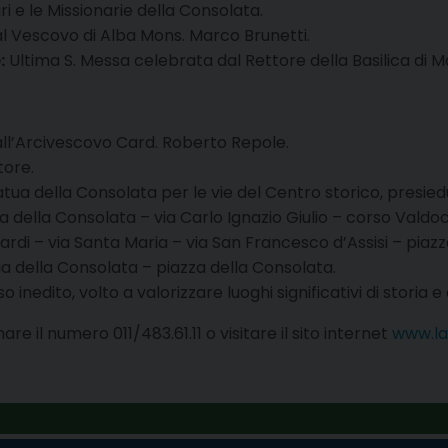
ri e le Missionarie della Consolata.
l Vescovo di Alba Mons. Marco Brunetti.
:
Ultima S. Messa celebrata dal Rettore della Basilica di Ma
ll’Arcivescovo Card. Roberto Repole.
tore.
tua della Consolata per le vie del Centro storico, presie
ia della Consolata – via Carlo Ignazio Giulio – corso Valdo
ardi – via Santa Maria – via San Francesco d’Assisi – piazz
ia della Consolata – piazza della Consolata.
nedito, volto a valorizzare luoghi significativi di storia e 
re il numero 011/483.61.11 o visitare il sito internet
www.la