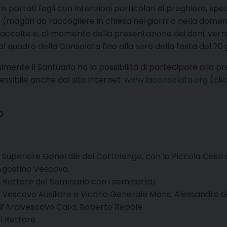
portati fogli con intenzioni particolari di preghiera, sp
magari da raccogliere in chiesa nei giorni o nella domeni
accolte e, al momento della presentazione dei doni, verra
l quadro della Consolata fino alla sera della festa del 20 
nte il Santuario ha la possibilità di partecipare alla pre
ssibile anche dal sito internet:
www.laconsolata.org
(cli
O
 Superiore Generale del Cottolengo, con la Piccola Casa d
Agostino Vescovo.
Rettore del Seminario con i seminaristi.
 Vescovo Ausiliare e Vicario Generale Mons. Alessandro G
ll’Arcivescovo Card. Roberto Repole.
l Rettore.