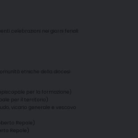
nti celebrazioni nei giorni feriali:
Comunità etniche della diocesi
 episcopale per la formazione)
le per il territorio)
udo, vicario generale e vescovo
Roberto Repole)
erto Repole)