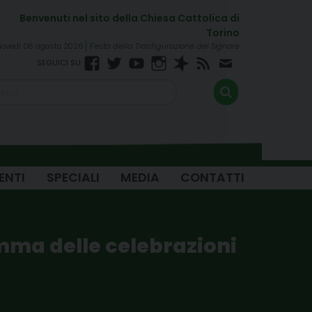
iovedì 06 agosto 2026
Festa della Trasfigurazione del Signore
Facebook
Twitter
YouTube
Instagram
Spreaker
RSS
Newsletter
FEED
ENTI
SPECIALI
MEDIA
CONTATTI
mma delle celebrazioni