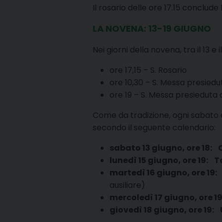
Il rosario delle ore 17.15 conclude
LA NOVENA: 13-19 GIUGNO
Nei giorni della novena, tra il 13 
ore 17,15 – S. Rosario
ore 10,30 – S. Messa presiedu
ore 19 – S. Messa presieduta d
Come da tradizione, ogni sabato è
secondo il seguente calendario:
sabato 13 giugno, ore 18:
lunedì 15 giugno, ore 19: T
martedì 16 giugno, ore 19:
ausiliare)
mercoledì 17 giugno, ore 1
giovedì 18 giugno, ore 19: