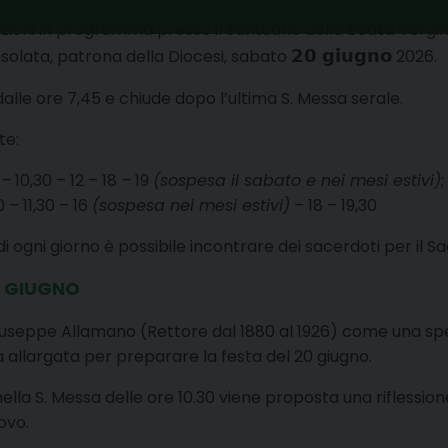
brazioni in programma presso il Santuario della Beata Vergi
𝟮𝟬 𝗴𝗶𝘂𝗴𝗻𝗼
solata, patrona della Diocesi, sabato
2026.
dalle ore 7,45 e chiude dopo l’ultima S. Messa serale.
te:
 – 10,30 – 12 – 18 – 19
(sospesa il sabato e nei mesi estivi)
;
 – 11,30 – 16
(sospesa nei mesi estivi)
– 18 – 19,30
i ogni giorno è possibile incontrare dei sacerdoti per il S
13 GIUGNO
Giuseppe Allamano (Rettore dal 1880 al 1926) come una spe
 allargata per preparare la festa del 20 giugno.
6, nella S. Messa delle ore 10.30 viene proposta una riflessi
ovo.