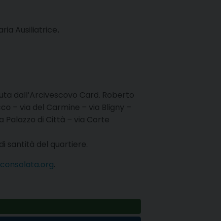
ria Ausiliatrice
.
duta dall’Arcivescovo Card. Roberto
cco – via del Carmine – via Bligny –
a Palazzo di Città – via Corte
di santità del quartiere.
consolata.org
.