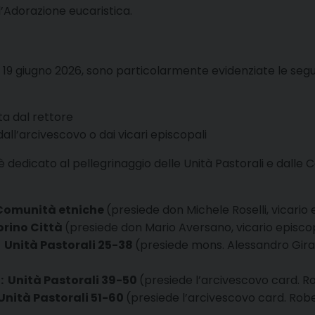
 l’Adorazione eucaristica.
e il 19 giugno 2026, sono particolarmente evidenziate le segue
ta dal rettore
all’arcivescovo o dai vicari episcopali
 dedicato al pellegrinaggio delle Unità Pastorali e dalle 
 Comunità etniche
(presiede don Michele Roselli, vicario
orino Città
(presiede don Mario Aversano, vicario episcopa
Unità Pastorali 25-38
(presiede mons. Alessandro Gira
9: Unità Pastorali 39-50
(presiede l’arcivescovo card. 
Unità Pastorali 51-60
(presiede l’arcivescovo card. Rob