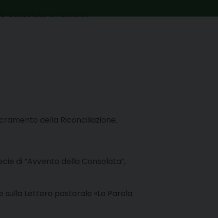
ne Consolata a Torino in
acramento della Riconciliazione.
cie di “Avvento della Consolata”,
one sulla Lettera pastorale «La Parola