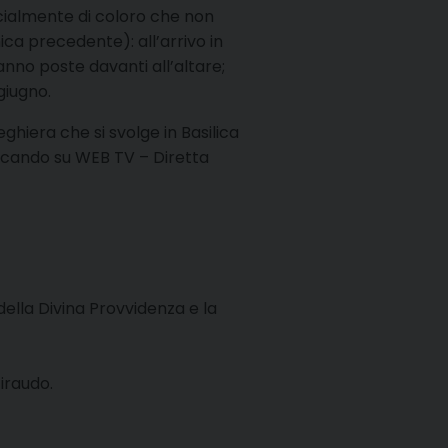
ecialmente di coloro che non
ca precedente): all’arrivo in
nno poste davanti all’altare;
giugno.
ghiera che si svolge in Basilica
ccando su WEB TV – Diretta
ella Divina Provvidenza e la
iraudo.