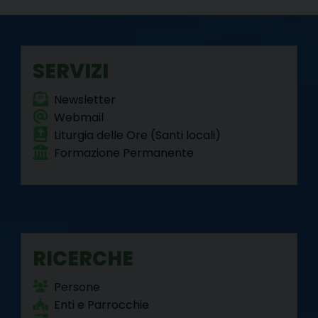
o
e
r
d
r
A
o
r
e
I
a
p
k
s
n
m
p
SERVIZI
t
Newsletter
Webmail
Liturgia delle Ore (Santi locali)
Formazione Permanente
RICERCHE
Persone
Enti e Parrocchie