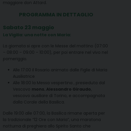
maggiore don Attard.
PROGRAMMA IN DETTAGLIO
Sabato 23 maggio
La Vigilia: una notte con Maria:
La giornata si apre con le Messe del mattino (07:00
– 08:00 – 09:00 – 10:00), per poi entrare nel vivo nel
pomeriggio.
Alle 17:00 il Rosario animato dalle Figlie di Maria
Ausiliatrice
Alle 18:00 la Messa vespertina , presieduta dal
Vescovo
mons. Alessandro Giraudo
,
vescovo ausiliare di Torino, e accompagnata
dalla Corale della Basilica.
Dalle 19:00 alle 07:00, la Basilica rimane aperta per
la tradizionale “12 Ore con Maria”, una maratona
notturna di preghiera allo Spirito Santo che