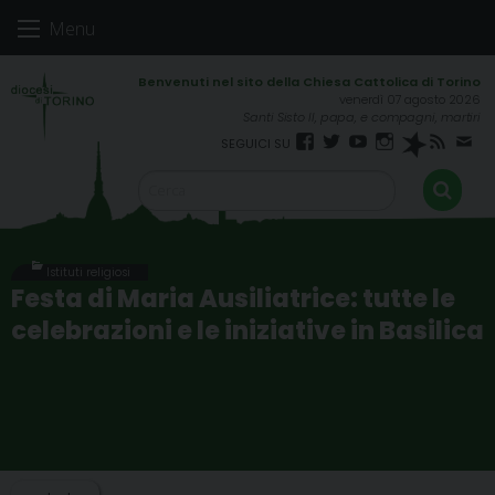
Skip
Menu
to
content
venerdì 07 agosto 2026
Santi Sisto II, papa, e compagni, martiri
Facebook
Twitter
YouTube
Instagram
Spreaker
RSS
New
FEED
Istituti religiosi
Festa di Maria Ausiliatrice: tutte le
celebrazioni e le iniziative in Basilica