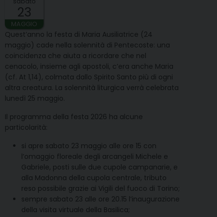
sabato
23
MAGGIO
Quest’anno la festa di Maria Ausiliatrice (24
maggio) cade nella solennità di Pentecoste: una
coincidenza che aiuta a ricordare che nel
cenacolo, insieme agli apostoli, c’era anche Maria
(cf. At 1,14), colmata dallo Spirito Santo più di ogni
altra creatura. La solennità liturgica verrà celebrata
lunedì 25 maggio.
Il programma della festa 2026 ha alcune
particolarità:
si apre sabato 23 maggio alle ore 15 con
l’omaggio floreale degli arcangeli Michele e
Gabriele, posti sulle due cupole campanarie, e
alla Madonna della cupola centrale, tributo
reso possibile grazie ai Vigili del fuoco di Torino;
sempre sabato 23 alle ore 20.15 l’inaugurazione
della visita virtuale della Basilica;