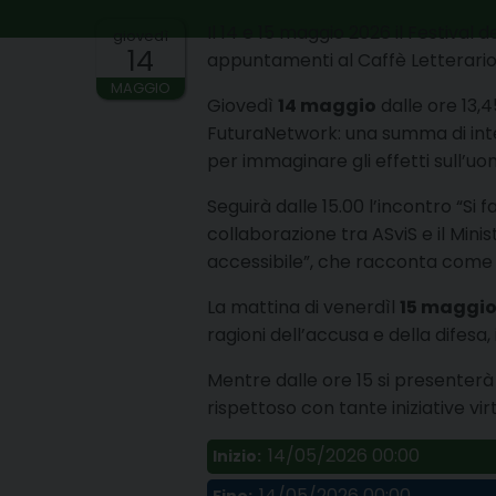
Il 14 e 15 maggio 2026 il Festival 
giovedì
14
appuntamenti al Caffè Letterario
MAGGIO
Giovedì
14 maggio
dalle ore 13,
FuturaNetwork: una summa di interv
per immaginare gli effetti sull’uo
Seguirà dalle 15.00 l’incontro “Si
collaborazione tra ASviS e il Mini
accessibile”, che racconta come 
La mattina di venerdìl
15 maggi
ragioni dell’accusa e della difesa,
Mentre dalle ore 15 si presenterà
rispettoso con tante iniziative vir
14/05/2026 00:00
Inizio:
14/05/2026 00:00