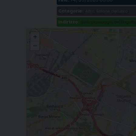
Fine:
Categorie:
Altro, Salone del Libro
Indirizzo:
Sottopassaggio del Lingotto,
Festival dello Sviluppo Sostenibile di ASviS, quattro appuntamenti
+
−