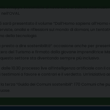
dello Sviluppo Sostenibile di ASviS sarà al Salone Internazion
 nell’OVAL.
45 sarà presentato il volume “Dall’Homo sapiens all’Homo
iste, analisi e riflessioni sul mondo di domani, un tentati
mo della tecnologia.
 fa presto a dire sostenibilità”: occasione anche per presen
stero del Turismo e firmato dalla giovane imprenditrice Ma
questo settore sta diventando sempre più inclusivo.
o
dalle 10.30 processo live all’intelligenza artificiale con il
 i testimoni a favore e contrari e il verdetto. Un’iniziativa
 la terza “Guida dei Comuni sostenibili”: 170 Comuni che pu
tuose.