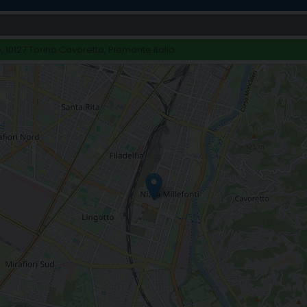
 10127 Torino Cavoretto, Piemonte Italia
 al Salone del Libro