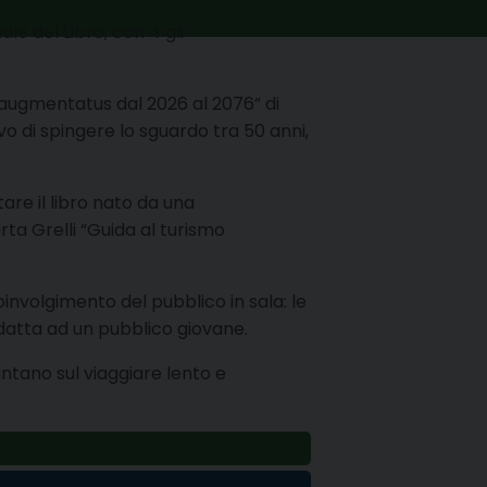
ale del Libro, con 4 gli
 augmentatus dal 2026 al 2076” di
vo di spingere lo sguardo tra 50 anni,
tare il libro nato da una
rta Grelli “Guida al turismo
 coinvolgimento del pubblico in sala: le
 adatta ad un pubblico giovane.
ntano sul viaggiare lento e