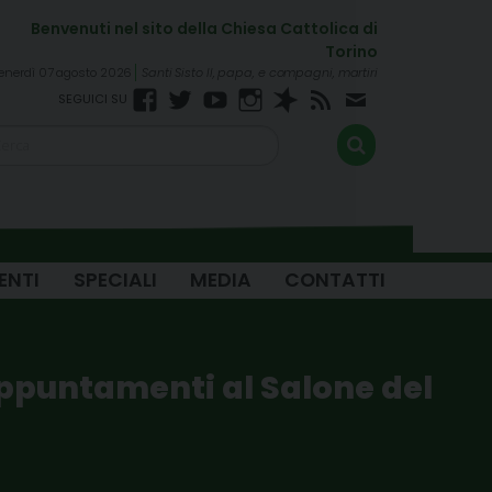
enerdì 07 agosto 2026
Santi Sisto II, papa, e compagni, martiri
Facebook
Twitter
YouTube
Instagram
Spreaker
RSS
Newsletter
FEED
ENTI
SPECIALI
MEDIA
CONTATTI
 appuntamenti al Salone del