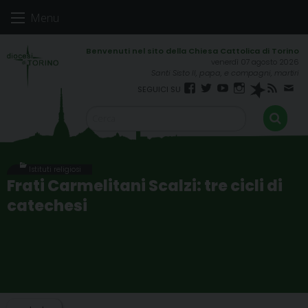
Skip
Menu
to
content
venerdì 07 agosto 2026
Santi Sisto II, papa, e compagni, martiri
Facebook
Twitter
YouTube
Instagram
Spreaker
RSS
New
FEED
Istituti religiosi
Frati Carmelitani Scalzi: tre cicli di
catechesi