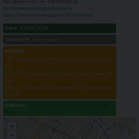
Per ulteriori info: tel. +39 011538278,
santateresatorino@yahoo.com
,
https://www.carmeloligure.it/frati/torino/
23/05/2026
Data:
Categorie:
Istituti religiosi
Allegati:
Catechesi_Carmelitani_diventare_bambini_20
25-
2026
Catechesi_Carmelitani_Santa_Teresa_20
25-
2026
Catechesi_Carmelitani_per_GIOVANI_202
5-2026
Indirizzo:
Via Santa Teresa, 10121 Torino, Piemonte
Italia
Frati Carmelitani Scalzi: tre cicli di catechesi
+
−