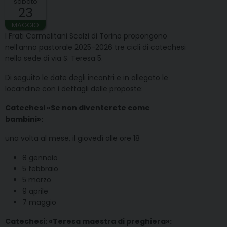
sabato
23
MAGGIO
I Frati Carmelitani Scalzi di Torino propongono
nell’anno pastorale 2025-2026 tre cicli di catechesi
nella sede di via S. Teresa 5.
Di seguito le date degli incontri e in allegato le
locandine con i dettagli delle proposte:
Catechesi «Se non diventerete come
bambini»:
una volta al mese, il giovedì alle ore 18
8 gennaio
5 febbraio
5 marzo
9 aprile
7 maggio
Catechesi: «Teresa maestra di preghiera»: