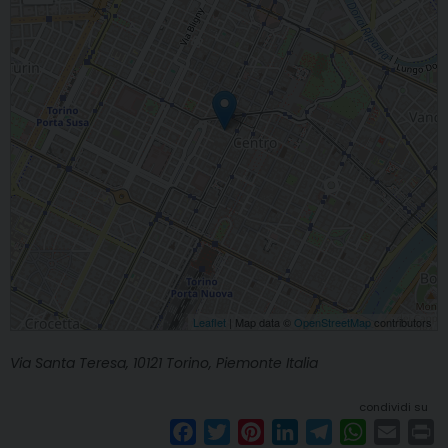
Leaflet
| Map data ©
OpenStreetMap
contributors
Via Santa Teresa, 10121 Torino, Piemonte Italia
condividi su
F
T
P
L
T
W
E
P