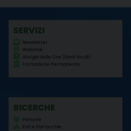
o
e
r
d
r
A
o
r
e
I
a
p
k
s
n
m
p
t
SERVIZI
Newsletter
Webmail
Liturgia delle Ore (Santi locali)
Formazione Permanente
RICERCHE
Persone
Enti e Parrocchie