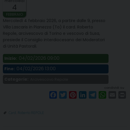
mercoledì
4
FEBBRAIO
Mercoledì 4 febbraio 2026, a partire dalle 9, presso
Villa Lascaris in Pianezza (To) il card. Roberto
Repole, arcivescovo di Torino e vescovo di Susa,
presiede il Consiglio interdiocesano dei Moderatori
di Unità Pastorali.
04/02/2026 09:00
Inizio:
04/02/2026 13:00
Fine:
Categorie:
Arcivescovo Repole
condividi su
F
T
P
L
T
W
E
P
a
w
i
i
e
h
m
r
c
i
n
n
l
a
a
i
Card. Roberto REPOLE
e
t
t
k
e
t
i
n
b
t
e
e
g
s
l
t