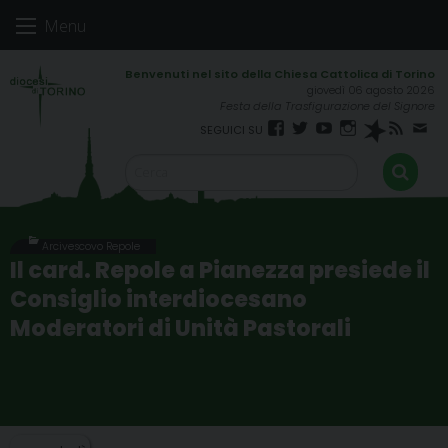
Skip
Menu
to
content
giovedì 06 agosto 2026
Festa della Trasfigurazione del Signore
Facebook
Twitter
YouTube
Instagram
Spreaker
RSS
New
FEED
Arcivescovo Repole
Il card. Repole a Pianezza presiede il
Consiglio interdiocesano
Moderatori di Unità Pastorali