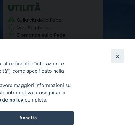
t
UTILITÀ
Sulla via della Fede
Vita Spirituale
Domande sulla Fede
Agorà del Sociale
altre finalità ("interazioni e
cità") come specificato nella
 avere maggiori informazioni sui
sta informativa proseguirai la
Facebook
Twitter
YouTube
Instagram
RSS
Newsletter
FEED
kie policy
completa.
Accetta
Preferenze Cookie