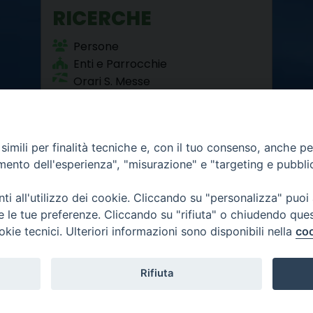
RICERCHE
Persone
Enti e Parrocchie
Orari S. Messe
Beni Culturali
imili per finalità tecniche e, con il tuo consenso, anche per 
amento dell'esperienza", "misurazione" e "targeting e pubbli
i all'utilizzo dei cookie. Cliccando su "personalizza" puoi
re le tue preferenze. Cliccando su "rifiuta" o chiudendo que
okie tecnici. Ulteriori informazioni sono disponibili nella
coo
12 - 10121 Torino
6.300
mativa privacy
Rifiuta