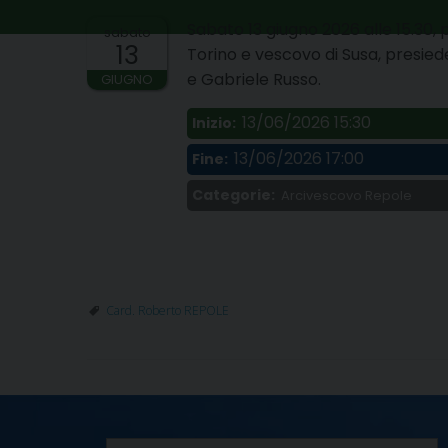
Sabato 13 giugno 2026 alle 15.30, 
sabato
13
Torino e vescovo di Susa, presiede
e Gabriele Russo.
GIUGNO
13/06/2026 15:30
Inizio:
13/06/2026 17:00
Fine:
Categorie:
Arcivescovo Repole
Card. Roberto REPOLE