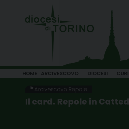
Skip
to
content
HOME
ARCIVESCOVO
DIOCESI
CUR
Arcivescovo Repole
Il card. Repole in Catte