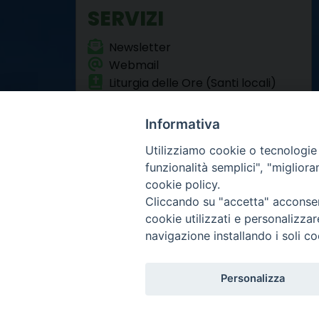
SERVIZI
Newsletter
Webmail
Liturgia delle Ore (Santi locali)
Formazione Permanente
Informativa
Utilizziamo cookie o tecnologie s
funzionalità semplici", "miglior
cookie policy.
Cliccando su "accetta" acconsent
Arcidiocesi di Torino
cookie utilizzati e personalizza
Curia metropolitana
navigazione installando i soli co
Via dell'Arcivescovado 
Centralino tel. 011.51.5
Infor
Copyright 2000-2026 -
Personalizza