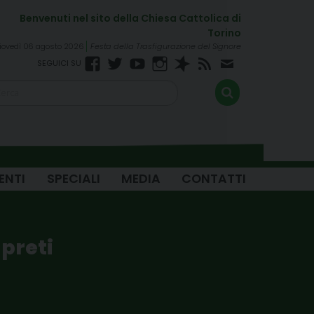
iovedì 06 agosto 2026
Festa della Trasfigurazione del Signore
Facebook
Twitter
YouTube
Instagram
Spreaker
RSS
Newsletter
FEED
ENTI
SPECIALI
MEDIA
CONTATTI
 preti