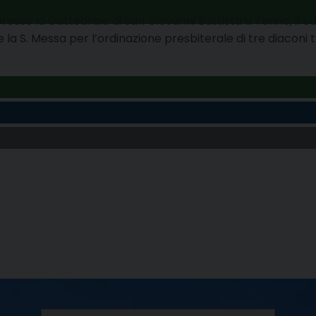
presso la Cattedrale di San Giovanni Battista a Torino, il 
 la S. Messa per l’ordinazione presbiterale di tre diaconi t