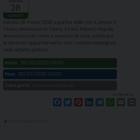
sabato
28
MARZO
Sabato 28 marzo 2026 a partire dalle ore 9, presso il
Teatro Monterosa in Torino, il card. Roberto Repole,
arcivescovo di Torino e vescovo di Susa, partecipa
al secondo appuntamento con i cristiani impegnati
nella attività politica.
28/03/2026 00:00
Inizio:
28/03/2026 00:00
Fine:
Categorie:
Arcivescovo Repole
condividi su
F
T
P
L
T
W
E
P
a
w
i
i
e
h
m
r
c
i
n
n
l
a
a
i
Card. Roberto REPOLE
e
t
t
k
e
t
i
n
b
t
e
e
g
s
l
t