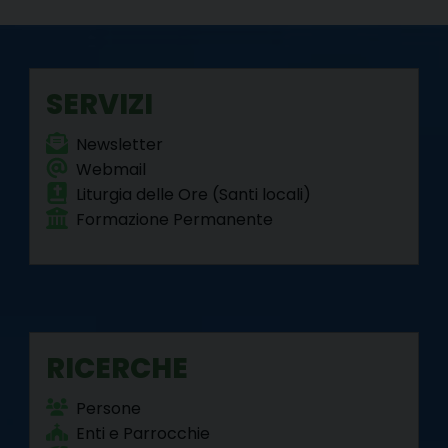
o
e
r
d
r
A
o
r
e
I
a
p
k
s
n
m
p
t
SERVIZI
Newsletter
Webmail
Liturgia delle Ore (Santi locali)
Formazione Permanente
RICERCHE
Persone
Enti e Parrocchie