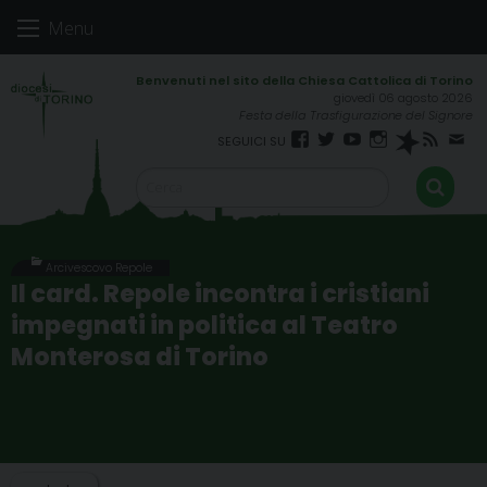
Skip
Menu
to
content
giovedì 06 agosto 2026
Festa della Trasfigurazione del Signore
Facebook
Twitter
YouTube
Instagram
Spreaker
RSS
New
FEED
Arcivescovo Repole
Il card. Repole incontra i cristiani
impegnati in politica al Teatro
Monterosa di Torino