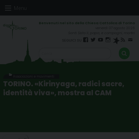
Skip
Menu
to
content
venerdì 07 agosto 2026
Santi Sisto II, papa, e compagni, martiri
Facebook
Twitter
YouTube
Instagram
Spreaker
RSS
New
FEED
Associazioni e movimenti
TORINO. «Kirinyaga, radici sacre,
identità viva», mostra al CAM