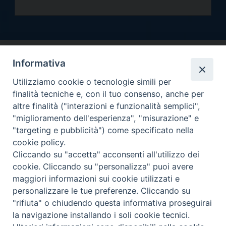
Informativa
Utilizziamo cookie o tecnologie simili per
finalità tecniche e, con il tuo consenso, anche per
altre finalità ("interazioni e funzionalità semplici",
Arcidiocesi di Torino
"miglioramento dell'esperienza", "misurazione" e
Curia metropolitana
"targeting e pubblicità") come specificato nella
Via dell'Arcivescovado 12 - 10121 Torino
cookie policy.
Centralino tel. 011.51.56.300
Cliccando su "accetta" acconsenti all'utilizzo dei
cookie. Cliccando su "personalizza" puoi avere
Informativa privacy
Copyright 2000-2026 -
maggiori informazioni sui cookie utilizzati e
Facebook
Twitter
YouTube
Instagram
RSS
Newsletter
personalizzare le tue preferenze. Cliccando su
FEED
"rifiuta" o chiudendo questa informativa proseguirai
la navigazione installando i soli cookie tecnici.