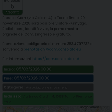
mercoledì
5
AGOSTO
Presso il Cam (via Cialdini 4) a Torino fino al 29
novembre 2026 sarà possibile visitare «Kirinyaga.
Radici sacre, identità viva», la prima mostra
originale del Cam. L’ingresso è gratuito.
Prenotazione obbligatoria al numero 353.4797232 o
scrivendo a
prenotazioni@cam.consolata.eu
Per informazioni:
https://cam.consolata.eu/
05/08/2026 00:00
Inizio:
05/08/2026 00:00
Fine:
Categorie:
Associazioni e movimenti
Indirizzo:
Via Enrico Cialdini 4, 10138 Torino, Piemonte
Italia
TORINO. «Kirinyaga, radici sacre, identità viva», mostra al CAM