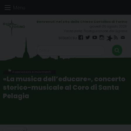
Skip
Menu
to
content
giovedì 06 agosto 2026
Festa della Trasfigurazione del Signore
Facebook
Twitter
YouTube
Instagram
Spreaker
RSS
New
FEED
Associazioni e movimenti
«La musica dell’educare», concerto
storico-musicale al Coro di Santa
Pelagia