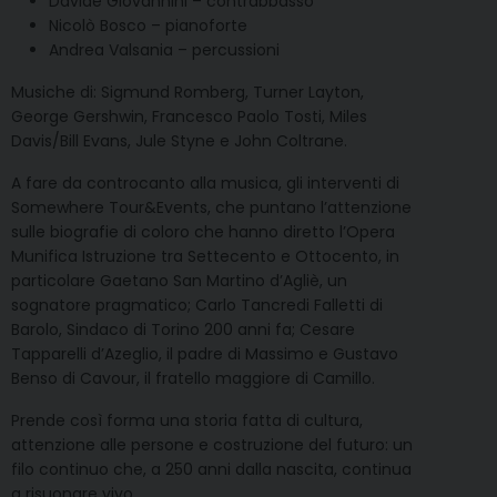
Davide Giovannini – contrabbasso
Nicolò Bosco – pianoforte
Andrea Valsania – percussioni
Musiche di: Sigmund Romberg, Turner Layton,
George Gershwin, Francesco Paolo Tosti, Miles
Davis/Bill Evans, Jule Styne e John Coltrane.
A fare da controcanto alla musica, gli interventi di
Somewhere Tour&Events, che puntano l’attenzione
sulle biografie di coloro che hanno diretto l’Opera
Munifica Istruzione tra Settecento e Ottocento, in
particolare Gaetano San Martino d’Agliè, un
sognatore pragmatico; Carlo Tancredi Falletti di
Barolo, Sindaco di Torino 200 anni fa; Cesare
Tapparelli d’Azeglio, il padre di Massimo e Gustavo
Benso di Cavour, il fratello maggiore di Camillo.
Prende così forma una storia fatta di cultura,
attenzione alle persone e costruzione del futuro: un
filo continuo che, a 250 anni dalla nascita, continua
a risuonare vivo.