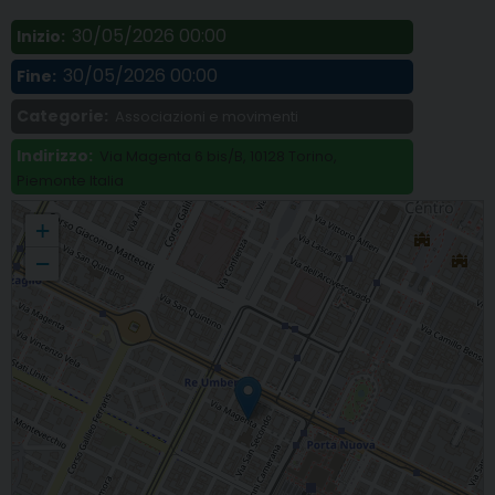
30/05/2026 00:00
Inizio:
30/05/2026 00:00
Fine:
Categorie:
Associazioni e movimenti
Indirizzo:
Via Magenta 6 bis/B, 10128 Torino,
Piemonte Italia
«Mercatino solidale del libro usato» con la Bartolomeo & C
+
−