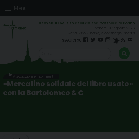
Skip
Menu
to
content
venerdì 07 agosto 2026
Santi Sisto II, papa, e compagni, martiri
Facebook
Twitter
YouTube
Instagram
Spreaker
RSS
New
FEED
Associazioni e movimenti
«Mercatino solidale del libro usato»
con la Bartolomeo & C