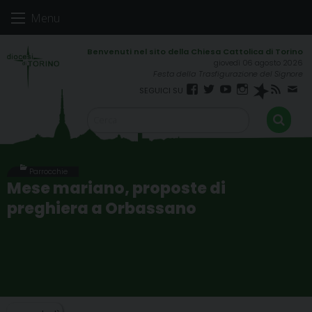
Skip
Menu
to
content
giovedì 06 agosto 2026
Festa della Trasfigurazione del Signore
Facebook
Twitter
YouTube
Instagram
Spreaker
RSS
New
FEED
Parrocchie
Mese mariano, proposte di
preghiera a Orbassano