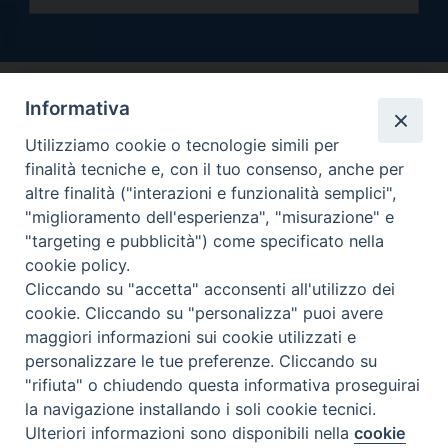
Informativa
Utilizziamo cookie o tecnologie simili per
finalità tecniche e, con il tuo consenso, anche per
altre finalità ("interazioni e funzionalità semplici",
Arcidiocesi di Torino
"miglioramento dell'esperienza", "misurazione" e
Curia metropolitana
"targeting e pubblicità") come specificato nella
Via dell'Arcivescovado 12 - 10121 Torino
cookie policy.
Centralino tel. 011.51.56.300
Cliccando su "accetta" acconsenti all'utilizzo dei
cookie. Cliccando su "personalizza" puoi avere
Informativa privacy
Copyright 2000-2026 -
maggiori informazioni sui cookie utilizzati e
Facebook
Twitter
YouTube
Instagram
RSS
Newsletter
personalizzare le tue preferenze. Cliccando su
FEED
"rifiuta" o chiudendo questa informativa proseguirai
la navigazione installando i soli cookie tecnici.
Ulteriori informazioni sono disponibili nella
cookie
Preferenze Cookie