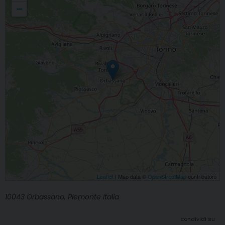
−
Leaflet
| Map data ©
OpenStreetMap
contributors
10043 Orbassano, Piemonte Italia
condividi su