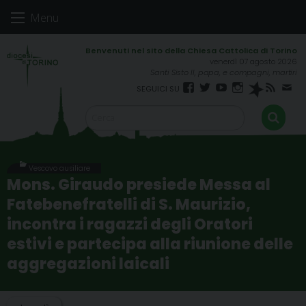
Skip
Menu
to
content
venerdì 07 agosto 2026
Santi Sisto II, papa, e compagni, martiri
Facebook
Twitter
YouTube
Instagram
Spreaker
RSS
New
FEED
Vescovo ausiliare
Mons. Giraudo presiede Messa al
Fatebenefratelli di S. Maurizio,
incontra i ragazzi degli Oratori
estivi e partecipa alla riunione delle
aggregazioni laicali