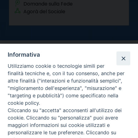
Domande sulla Fede
Agorà del Sociale
Informativa
Utilizziamo cookie o tecnologie simili per
finalità tecniche e, con il tuo consenso, anche per
altre finalità ("interazioni e funzionalità semplici",
Arcidiocesi di Torino
"miglioramento dell'esperienza", "misurazione" e
Curia metropolitana
"targeting e pubblicità") come specificato nella
Via dell'Arcivescovado 12 - 10121 Torino
cookie policy.
Centralino tel. 011.51.56.300
Cliccando su "accetta" acconsenti all'utilizzo dei
cookie. Cliccando su "personalizza" puoi avere
Informativa privacy
Copyright 2000-2026 -
maggiori informazioni sui cookie utilizzati e
Facebook
Twitter
YouTube
Instagram
RSS
Newsletter
personalizzare le tue preferenze. Cliccando su
FEED