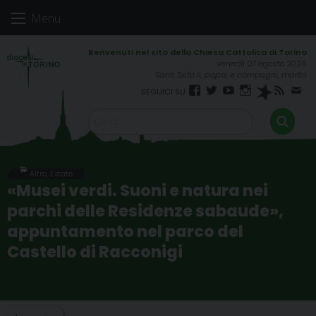
Skip
Menu
to
content
venerdì 07 agosto 2026
Santi Sisto II, papa, e compagni, martiri
Facebook
Twitter
YouTube
Instagram
Spreaker
RSS
New
FEED
Altro
,
Estate
«Musei verdi. Suoni e natura nei
parchi delle Residenze sabaude»,
appuntamento nel parco del
Castello di Racconigi