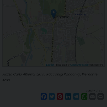
Leaflet
| Map data ©
OpenStreetMap
contributors
Piazza Carlo Alberto, 12035 Racconigi Racconigi, Piemonte
Italia
condividi su
F
T
P
L
T
W
E
P
a
w
i
i
e
h
m
r