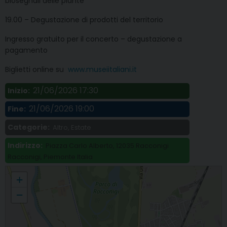
biosegnali delle piante
19.00 – Degustazione di prodotti del territorio
Ingresso gratuito per il concerto – degustazione a
pagamento
Biglietti online su
www.museiitaliani.it
21/06/2026 17:30
Inizio:
21/06/2026 19:00
Fine:
Categorie:
Altro, Estate
Indirizzo:
Piazza Carlo Alberto, 12035 Racconigi
Racconigi, Piemonte Italia
«Musei verdi. Suoni e natura nei parchi delle Residenze sabaude»,
+
appuntamento nel parco del Castello di Racconigi
−