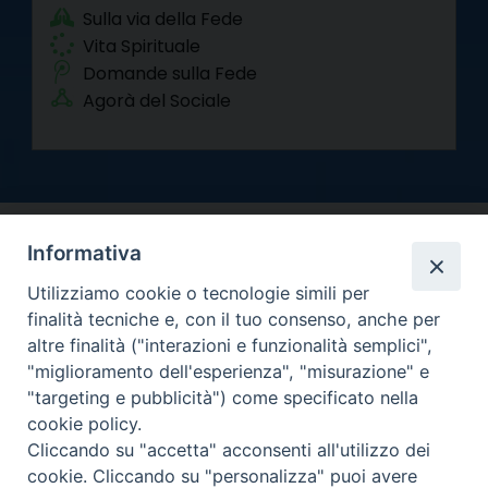
Sulla via della Fede
Vita Spirituale
Domande sulla Fede
Agorà del Sociale
Informativa
Utilizziamo cookie o tecnologie simili per
finalità tecniche e, con il tuo consenso, anche per
altre finalità ("interazioni e funzionalità semplici",
Arcidiocesi di Torino
"miglioramento dell'esperienza", "misurazione" e
Curia metropolitana
"targeting e pubblicità") come specificato nella
Via dell'Arcivescovado 12 - 10121 Torino
cookie policy.
Centralino tel. 011.51.56.300
Cliccando su "accetta" acconsenti all'utilizzo dei
cookie. Cliccando su "personalizza" puoi avere
Informativa privacy
Copyright 2000-2026 -