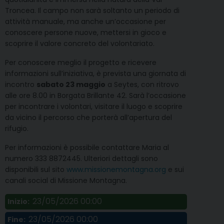
Troncea. Il campo non sarà soltanto un periodo di
attività manuale, ma anche un’occasione per
conoscere persone nuove, mettersi in gioco e
scoprire il valore concreto del volontariato.
Per conoscere meglio il progetto e ricevere
informazioni sull’iniziativa, è prevista una giornata di
incontro
sabato 23 maggio
a Seytes, con ritrovo
alle ore 8.00 in Borgata Brillante 42. Sarà l’occasione
per incontrare i volontari, visitare il luogo e scoprire
da vicino il percorso che porterà all’apertura del
rifugio.
Per informazioni è possibile contattare Maria al
numero 333 8872445. Ulteriori dettagli sono
disponibili sul sito
www.missionemontagna.org
e sui
canali social di Missione Montagna.
23/05/2026 00:00
Inizio:
23/05/2026 00:00
Fine: