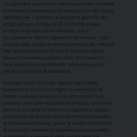
occupandosi soprattutto del trasporto dei materiali
e dei lavori necessari per renderla pronta alla nuova
destinazione. L’obiettivo è avviare la gestione del
rifugio all’inizio di luglio 2026. La struttura sarà
affidata a giovani adulti volontari, che si
occuperanno dell’accoglienza e del servizio. Tutti i
ricavati della stagione saranno devoluti alle missioni
dell’Operazione Mato Grosso in America Latina,
dove il movimento sostiene oltre 100 missioni in
Perù, Bolivia, Ecuador e Brasile attraverso lavori,
attività e iniziative di solidarietà.
Il campo estivo al Rifugio Seytes nasce dalla
convinzione che la montagna, la semplicità, la
fatica condivisa, il silenzio e la vita comunitaria
possano diventare occasioni di amicizia, crescita e
incontro. Durante la settimana, ragazze e ragazzi
provenienti da diverse realtà avranno la possibilità
di condividere il lavoro, i pasti, le serate e momenti
di confronto, vivendo un’esperienza lontana dalla
quotidianità e immersa nella natura della Val