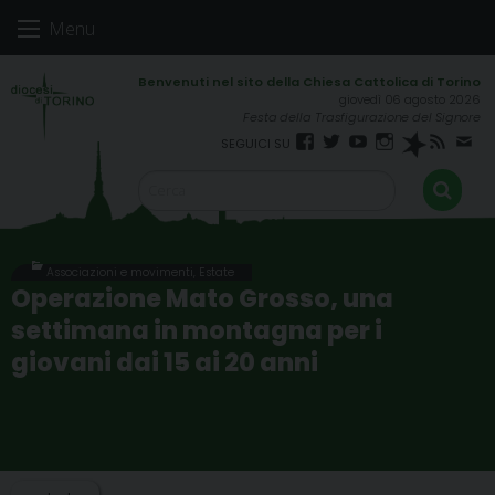
Skip
Menu
to
content
giovedì 06 agosto 2026
Festa della Trasfigurazione del Signore
Facebook
Twitter
YouTube
Instagram
Spreaker
RSS
New
FEED
Associazioni e movimenti
,
Estate
Operazione Mato Grosso, una
settimana in montagna per i
giovani dai 15 ai 20 anni