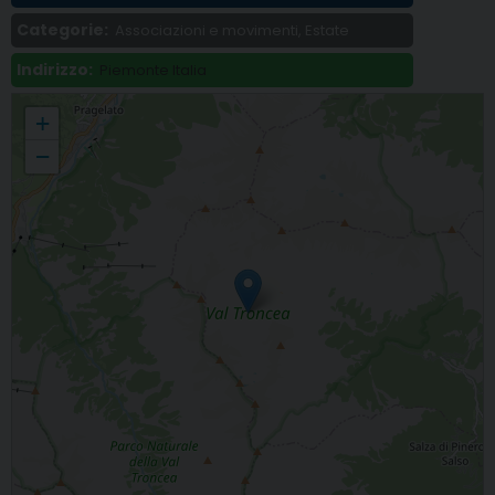
Categorie:
Associazioni e movimenti, Estate
Indirizzo:
Piemonte Italia
Operazione Mato Grosso, una settimana in montagna per i giovani dai 15 ai
+
20 anni
−