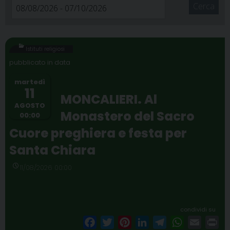
Cerca
Istituti religiosi
martedì
11
MONCALIERI. Al
AGOSTO
Monastero del Sacro
00:00
Cuore preghiera e festa per
Santa Chiara
11/08/2026 00:00
condividi su
F
T
P
L
T
W
E
P