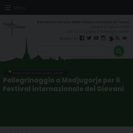
Skip
Menu
to
content
venerdì 07 agosto 2026
Santi Sisto II, papa, e compagni, martiri
Facebook
Twitter
YouTube
Instagram
Spreaker
RSS
New
FEED
Associazioni e movimenti
,
Estate
Pellegrinaggio a Medjugorje per il
Festival internazionale dei Giovani