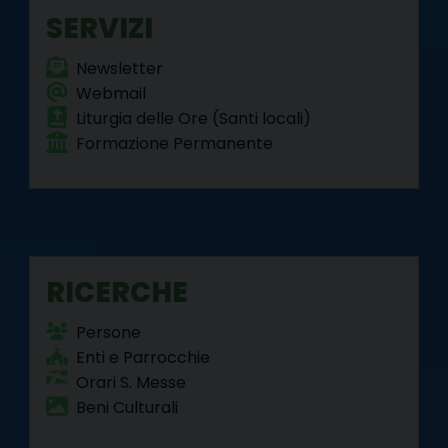
k
s
n
m
p
SERVIZI
t
Newsletter
Webmail
Liturgia delle Ore (Santi locali)
Formazione Permanente
RICERCHE
Persone
Enti e Parrocchie
Orari S. Messe
Beni Culturali