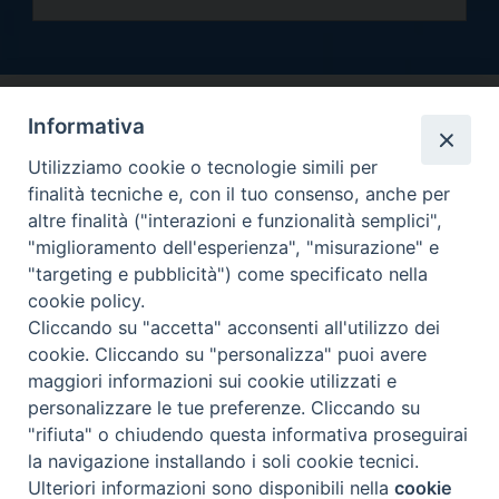
Informativa
Utilizziamo cookie o tecnologie simili per
finalità tecniche e, con il tuo consenso, anche per
altre finalità ("interazioni e funzionalità semplici",
Arcidiocesi di Torino
"miglioramento dell'esperienza", "misurazione" e
Curia metropolitana
"targeting e pubblicità") come specificato nella
Via dell'Arcivescovado 12 - 10121 Torino
cookie policy.
Centralino tel. 011.51.56.300
Cliccando su "accetta" acconsenti all'utilizzo dei
cookie. Cliccando su "personalizza" puoi avere
Informativa privacy
Copyright 2000-2026 -
maggiori informazioni sui cookie utilizzati e
Facebook
Twitter
YouTube
Instagram
RSS
Newsletter
personalizzare le tue preferenze. Cliccando su
FEED
"rifiuta" o chiudendo questa informativa proseguirai
la navigazione installando i soli cookie tecnici.
Ulteriori informazioni sono disponibili nella
cookie
Preferenze Cookie