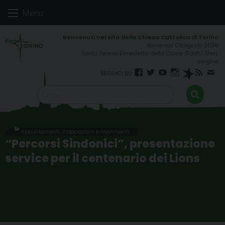
Skip
Menu
to
content
domenica 09 agosto 2026
Santa Teresa Benedetta della Croce (Edith) Stein,
vergine
Facebook
Twitter
YouTube
Instagram
Spreaker
RSS
New
FEED
Appuntamenti
,
Associazioni e movimenti
“Percorsi Sindonici”, presentazione
service per il centenario dei Lions