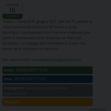
venerdì
16
GIUGNO
Torino – Venerdì 16 giugno 2017, alle ore 17, presso la
Sala Colonne del Comune di Torino, in p.za
Municipio 1, sarà presentato il service realizzato per
il primo centenario Lions dedicato ai «Percorsi
Sindonici», un viaggio da Chambery a Torino tra
storia, arte, tradizioni e cammini.
Per ulteriori info:
www.pellegrinaggiodautore.it
16/06/2017 17:00
Inizio:
16/06/2017 17:00
Fine:
Categorie:
Associazioni e movimenti,
Appuntamenti
Allegati:
condividi su