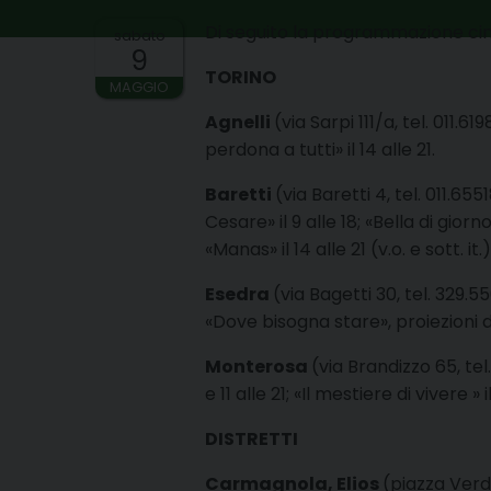
Di seguito la programmazione cin
sabato
9
TORINO
MAGGIO
Agnelli
(via Sarpi 111/a, tel. 011.6
perdona a tutti» il 14 alle 21.
Baretti
(via Baretti 4, tel. 011.6551
Cesare» il 9 alle 18; «Bella di giorno » 
«Manas» il 14 alle 21 (v.o. e sott. it.)
Esedra
(via Bagetti 30, tel. 329
«Dove bisogna stare», proiezioni 
Monterosa
(via Brandizzo 65, tel.
e 11 alle 21; «Il mestiere di vivere » i
DISTRETTI
Carmagnola, Elios
(piazza Verdi 