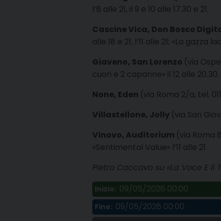
l’8 alle 21, il 9 e 10 alle 17.30 e 21.
Cascine Vica, Don Bosco Digit
alle 18 e 21, l’11 alle 21; «La gazza l
Giaveno, San Lorenzo
(via Osped
cuori e 2 capanne» il 12 alle 20.30.
None, Eden
(via Roma 2/a, tel. 011.
Villastellone, Jolly
(via San Giov
Vinovo, Auditorium
(via Roma 8,
«Sentimental Value» l’11 alle 21.
Pietro Caccavo su «La Voce E il
09/05/2026 00:00
Inizio:
09/05/2026 00:00
Fine: