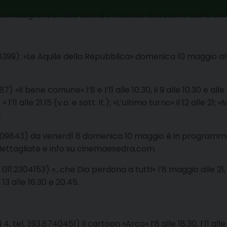
ematografica nelle sale di comunità diocesane dall’8 al 
198399): «Le Aquile della Repubblica» domenica 10 maggio alle 1
87) «Il bene comune» l’8 e l’11 alle 10.30, il 9 alle 10.30 e alle 2
l’11 alle 21.15 (v.o. e sott. it.); «L’ultimo turno» il 12 alle 21; «M
.
.5509843) da venerdì 8 domenica 10 maggio è in programma
dettagliate e info su cinemaesedra.com.
 011.2304153) «…che Dio perdona a tutti» l’8 maggio alle 21, il 1
l 13 alle 16.30 e 20.45.
4, tel. 393.8740451) il cartoon «Arco» l’8 alle 18.30, l’11 alle