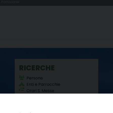
, Parrocchie
RICERCHE
Persone
Enti e Parrocchie
Orari S. Messe
Beni Culturali