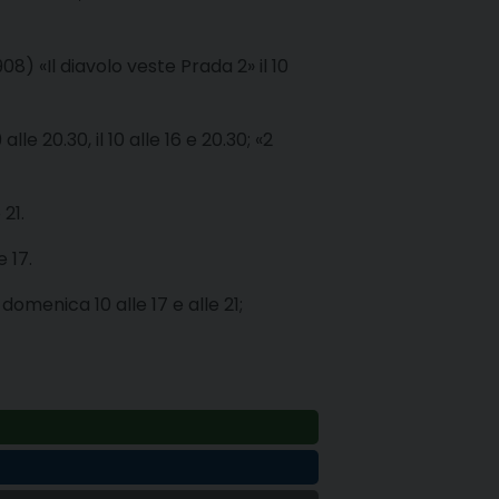
908) «Il diavolo veste Prada 2» il 10
le 20.30, il 10 alle 16 e 20.30; «2
 21.
 17.
 domenica 10 alle 17 e alle 21;