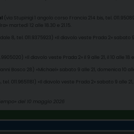
al
(via Stupinigi 1 angolo corso Francia 214 bis, tel. 011.9508
adra» martedì 12 alle 18.30 e 21.15.
ale 8, tel. 011.9375923) «Il diavolo veste Prada 2» sabato 9 al
9905020) «Il diavolo veste Prada 2» il 9 alle 21, il 10 alle 18 e
anni Bosco 28) «Michael» sabato 9 alle 21, domenica 10 alle
 tel. 011.9651181) «Il diavolo veste Prada 2» sabato 9 alle 21,
 Tempo» del 10 maggio 2026