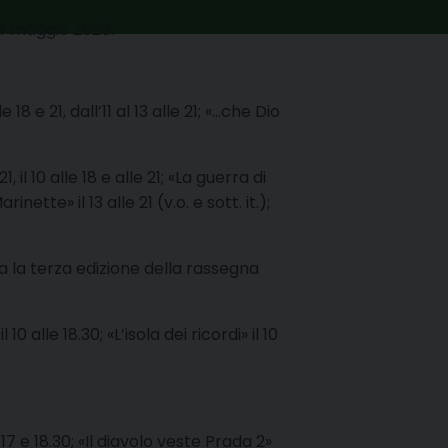
14 maggio 2026.
8 e 21, dall’11 al 13 alle 21; «…che Dio
1, il 10 alle 18 e alle 21; «La guerra di
arinette» il 13 alle 21 (v.o. e sott. it.);
 la terza edizione della rassegna
0 alle 18.30; «L’isola dei ricordi» il 10
 17 e 18.30; «Il diavolo veste Prada 2»