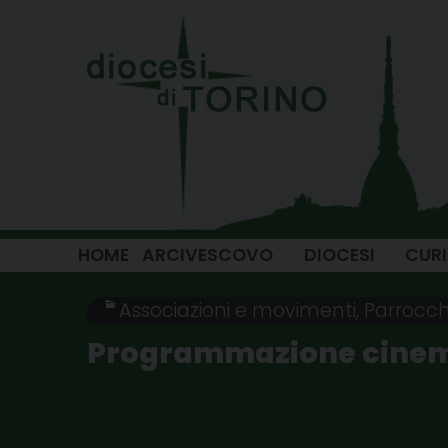
Skip
to
content
HOME
ARCIVESCOVO
DIOCESI
CUR
Associazioni e movimenti
,
Parrocch
Programmazione cinema