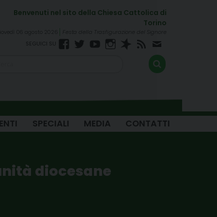
iovedì 06 agosto 2026
Festa della Trasfigurazione del Signore
Facebook
Twitter
YouTube
Instagram
Spreaker
RSS
Newsletter
FEED
ENTI
SPECIALI
MEDIA
CONTATTI
nità diocesane