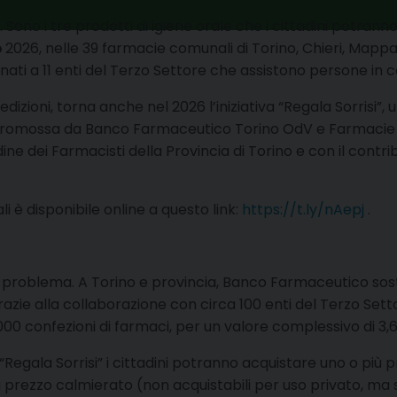
io. Sono i tre prodotti di igiene orale che i cittadini potr
o
2026, nelle 39 farmacie comunali di Torino, Chieri, Mapp
ati a 11 enti del Terzo Settore che assistono persone in co
dizioni, torna anche nel 2026 l’iniziativa “Regala Sorrisi
e promossa da Banco Farmaceutico Torino OdV e Farmacie C
ine dei Farmacisti della Provincia di Torino e con il cont
è disponibile online a questo link:
https://t.ly/nAepj
.
l problema. A Torino e provincia, Banco Farmaceutico sos
razie alla collaborazione con circa 100 enti del Terzo Sett
0 confezioni di farmaci, per un valore complessivo di 3,68
gala Sorrisi” i cittadini potranno acquistare uno o più prod
 a prezzo calmierato (non acquistabili per uso privato, ma 