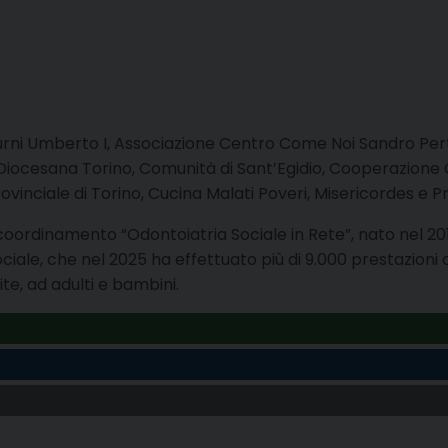
otturni Umberto I, Associazione Centro Come Noi Sandro Pe
 Diocesana Torino, Comunità di Sant’Egidio, Cooperazione 
vinciale di Torino, Cucina Malati Poveri, Misericordes e P
l coordinamento “Odontoiatria Sociale in Rete”, nato nel 
 sociale, che nel 2025 ha effettuato più di 9.000 prestazion
e, ad adulti e bambini.