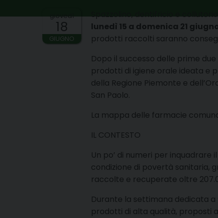
Spazzolino, dentifricio e collutor
giovedì
18
lunedì 15 a domenica 21 giugn
prodotti raccolti saranno consegn
GIUGNO
Dopo il successo delle prime due e
prodotti di igiene orale ideata 
della Regione Piemonte e dell’Ord
San Paolo.
La mappa delle farmacie comunali 
IL CONTESTO
Un po’ di numeri per inquadrare i
condizione di povertà sanitaria, g
raccolte e recuperate oltre 207.00
Durante la settimana dedicata a “Re
prodotti di alta qualità, proposti