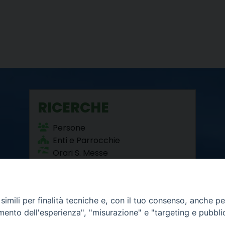
RICERCHE
Persone
Enti e Parrocchie
Orari S. Messe
Beni Culturali
imili per finalità tecniche e, con il tuo consenso, anche per 
amento dell'esperienza", "misurazione" e "targeting e pubbli