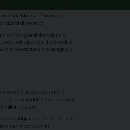
anno donare per una settimana,
da
ano e San Maurizio Canavese. I
ndizioni di povertà.
”, una campagna di donazione di
omunali S.p.A. con il patrocinio
ributo di Fondazione Compagnia di
tiene oltre 32.000 persone in
ore. Nel corso del 2025, sono state
 milioni di euro.
otti di igiene orale. Si tratta di
solo per la donazione):