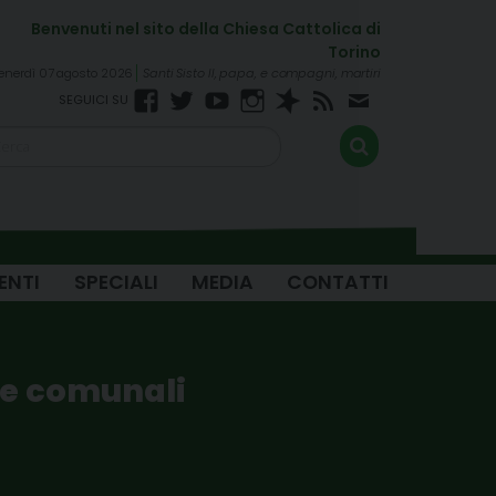
enerdì 07 agosto 2026
Santi Sisto II, papa, e compagni, martiri
Facebook
Twitter
YouTube
Instagram
Spreaker
RSS
Newsletter
FEED
ENTI
SPECIALI
MEDIA
CONTATTI
cie comunali